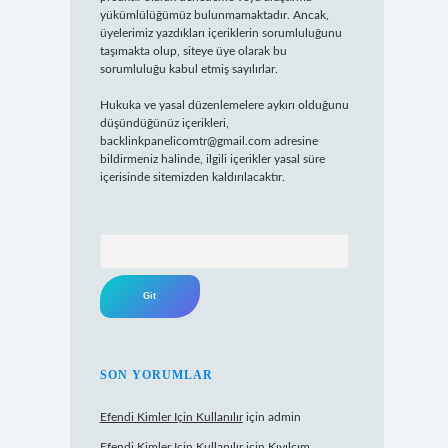
yükümlülüğümüz bulunmamaktadır. Ancak,
üyelerimiz yazdıkları içeriklerin sorumluluğunu
taşımakta olup, siteye üye olarak bu
sorumluluğu kabul etmiş sayılırlar.
Hukuka ve yasal düzenlemelere aykırı olduğunu
düşündüğünüz içerikleri,
backlinkpanelicomtr@gmail.com
adresine
bildirmeniz halinde, ilgili içerikler yasal süre
içerisinde sitemizden kaldırılacaktır.
Arama
SON YORUMLAR
Efendi Kimler Için Kullanılır
için
admin
Efendi Kimler Için Kullanılır
için
Kıvılcım