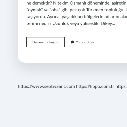
ne demektir? Nitekim Osmanlı döneminde, aşiretin “b
“oymak” ve “oba” gibi pek çok Türkmen topluluğu, ke
taşıyordu. Ayrıca, yaşadıkları bölgelerin adlarını al
terimi nedir? Uzunluk veya yükseklik; Dikey…
Turk
Devamını okuyun
Yorum Bırak
Tarihinde
Boy
Ne
Demek
https://www.septwaant.com
https://lippo.com.tr
https