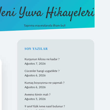
eni Yuva Hikayeleri
Taşınma maceralarıyla ilham bul!
tulipbet yen
SIDEBAR
SON YAZILAR
Kurşunun kilosu ne kadar ?
Ağustos 7, 2026
Cücenler hangi uygarlıktır ?
Ağustos 6, 2026
Kumaş boyuyorsa ne yapmalı ?
Ağustos 6, 2026
Aveeno kimin malı ?
Ağustos 5, 2026
9 sınıf fizik ivme nasıl bulunur ?