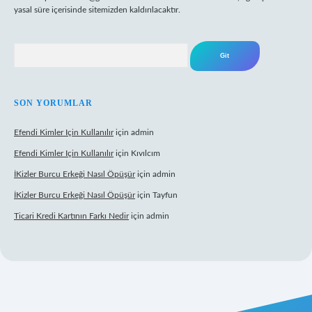
yasal süre içerisinde sitemizden kaldırılacaktır.
Arama
SON YORUMLAR
Efendi Kimler Için Kullanılır
için
admin
Efendi Kimler Için Kullanılır
için
Kıvılcım
İKizler Burcu Erkeği Nasıl Öpüşür
için
admin
İKizler Burcu Erkeği Nasıl Öpüşür
için
Tayfun
Ticari Kredi Kartının Farkı Nedir
için
admin
eni giriş