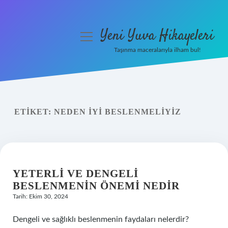
Yeni Yuva Hikayeleri
menüyü
aç
Taşınma maceralarıyla ilham bul!
Anasayfa
Gizlilik Politikası
ETIKET:
NEDEN IYI BESLENMELIYIZ
Yasal Uyarı
Hakkımızda
YETERLI VE DENGELI
BESLENMENIN ÖNEMI NEDIR
Tarih: Ekim 30, 2024
Dengeli ve sağlıklı beslenmenin faydaları nelerdir?