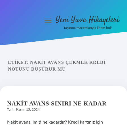
Yeni Yuva Hikayeleri
menüyü
aç
Taşınma maceralarıyla ilham bul!
Anasayfa
Gizlilik Politikası
ETIKET:
NAKIT AVANS ÇEKMEK KREDI
Yasal Uyarı
NOTUNU DÜŞÜRÜR MÜ
Hakkımızda
NAKIT AVANS SINIRI NE KADAR
Tarih: Kasım 15, 2024
Nakit avans limiti ne kadardır? Kredi kartınız için