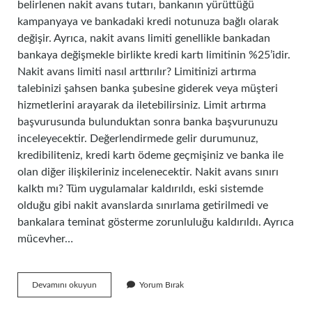
belirlenen nakit avans tutarı, bankanın yürüttüğü
kampanyaya ve bankadaki kredi notunuza bağlı olarak
değişir. Ayrıca, nakit avans limiti genellikle bankadan
bankaya değişmekle birlikte kredi kartı limitinin %25’idir.
Nakit avans limiti nasıl arttırılır? Limitinizi artırma
talebinizi şahsen banka şubesine giderek veya müşteri
hizmetlerini arayarak da iletebilirsiniz. Limit artırma
başvurusunda bulunduktan sonra banka başvurunuzu
inceleyecektir. Değerlendirmede gelir durumunuz,
kredibiliteniz, kredi kartı ödeme geçmişiniz ve banka ile
olan diğer ilişkileriniz incelenecektir. Nakit avans sınırı
kalktı mı? Tüm uygulamalar kaldırıldı, eski sistemde
olduğu gibi nakit avanslarda sınırlama getirilmedi ve
bankalara teminat gösterme zorunluluğu kaldırıldı. Ayrıca
mücevher…
Nakit
Devamını okuyun
Yorum Bırak
Avans
Sınırı