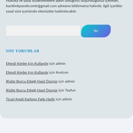
Hukuka ve yasal düzenlemelere aykırı olduğunu düşündüğünüz içerikleri,
backlinkpanelicomtr@gmail.com
adresine bildirmeniz halinde, ilgili içerikler
yasal süre içerisinde sitemizden kaldırılacaktır.
Arama
SON YORUMLAR
Efendi Kimler Için Kullanılır
için
admin
Efendi Kimler Için Kullanılır
için
Kıvılcım
İKizler Burcu Erkeği Nasıl Öpüşür
için
admin
İKizler Burcu Erkeği Nasıl Öpüşür
için
Tayfun
Ticari Kredi Kartının Farkı Nedir
için
admin