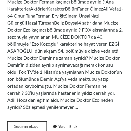
Mucize Doktor Ferman kaçıncı bölümde ayrıldı? Ana
KarakterlerAktörlerKarakterBölümTaner ÖlmezAli Vefa1-
64 Onur TunaFerman EryiğitSinem ÜnsalNazlı
GülengülHazal TüresanBeliz Boysal4 satır daha Mucize
Doktor Ezo kaçıncı bölümde ayrıldı? FOX ekranlarında 2.
sezonuyla yayınlanan MUCİZE DOKTOR’da 40.
bölümüyle “Ezo Kozoğlu” karakterine hayat veren EZGİ
ASAROĞLU, dün akşam 54. bölümüyle diziye veda etti.
Mucize Doktor Demir ne zaman ayrıldı? Mucize Doktor
Demir’in diziden ayrılıp ayrılmayacağı merak konusu
oldu. Fox TV’de 1 Nisan’da yayınlanan Mucize Doktor’un
son bölümünde Demir, Açı’ya veda mektubu yazıp
ortadan kaybolmuştu. Mucize Doktor Ferman ne
cerrahı? 30’lu yaşlarında hastanenin yıldız cerrahıydı.
Adil Hoca’dan eğitim aldı. Mucize Doktor Ezo neden
ayrıldı? Sözleşmesi yenilenmeyen…
Mucize
Devamını okuyun
Yorum Bırak