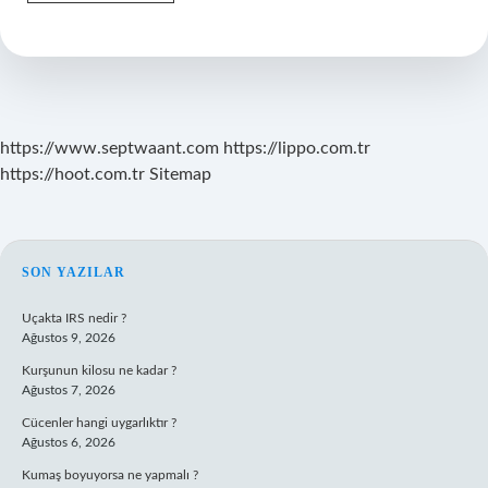
Doktor
Ferman
Ne
Zaman
Ayrıldı
https://www.septwaant.com
https://lippo.com.tr
https://hoot.com.tr
Sitemap
SIDEBAR
SON YAZILAR
Uçakta IRS nedir ?
Ağustos 9, 2026
Kurşunun kilosu ne kadar ?
Ağustos 7, 2026
Cücenler hangi uygarlıktır ?
Ağustos 6, 2026
Kumaş boyuyorsa ne yapmalı ?