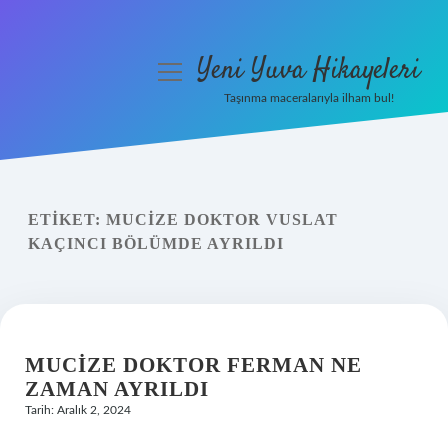
Yeni Yuva Hikayeleri
menüyü
aç
Taşınma maceralarıyla ilham bul!
Anasayfa
Gizlilik Politikası
ETIKET:
MUCIZE DOKTOR VUSLAT
Yasal Uyarı
KAÇINCI BÖLÜMDE AYRILDI
Hakkımızda
MUCIZE DOKTOR FERMAN NE
ZAMAN AYRILDI
Tarih: Aralık 2, 2024