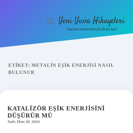
Yeni Yuva Hikayeleri
menüyü
aç
Taşınma maceralarıyla ilham bul!
Anasayfa
Gizlilik Politikası
ETIKET:
METALIN EŞIK ENERJISI NASIL
Yasal Uyarı
BULUNUR
Hakkımızda
KATALIZÖR EŞIK ENERJISINI
DÜŞÜRÜR MÜ
Tarih: Ekim 30, 2024