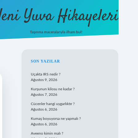
eni Yuva Hikayeleri
Taşınma maceralarıyla ilham bul!
tulipbet yeni giriş
SIDEBAR
SON YAZILAR
Uçakta IRS nedir ?
Ağustos 9, 2026
Kurşunun kilosu ne kadar ?
Ağustos 7, 2026
Cücenler hangi uygarlıktır ?
Ağustos 6, 2026
Kumaş boyuyorsa ne yapmalı ?
Ağustos 6, 2026
Aveeno kimin malı ?