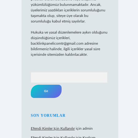
yükümlülüğümüz bulunmamaktadır. Ancak,
üyelerimiz yazdıkları içeriklerin sorumluluğunu
taşımakta olup, siteye üye olarak bu
sorumluluğu kabul etmiş sayılırlar.
Hukuka ve yasal düzenlemelere aykırı olduğunu
düşündüğünüz içerikleri,
backlinkpanelicomtr@gmail.com
adresine
bildirmeniz halinde, ilgili içerikler yasal süre
içerisinde sitemizden kaldırılacaktır.
Arama
SON YORUMLAR
Efendi Kimler Için Kullanılır
için
admin
Efendi Kimler Için Kullanılır
için
Kıvılcım