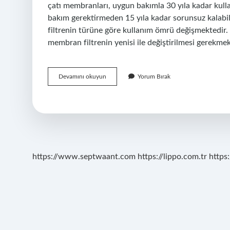
çatı membranları, uygun bakımla 30 yıla kadar kul
bakım gerektirmeden 15 yıla kadar sorunsuz kalabil
filtrenin türüne göre kullanım ömrü değişmektedir. M
membran filtrenin yenisi ile değiştirilmesi gerekmek
Membran
Devamını okuyun
Yorum Bırak
Ömrü
Ne
Kadardır
https://www.septwaant.com
https://lippo.com.tr
https