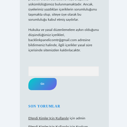
yükümlülüğümüz bulunmamaktadır. Ancak,
üyelerimiz yazdıkları içeriklerin sorumluluğunu
taşımakta olup, siteye üye olarak bu
sorumluluğu kabul etmiş sayılırlar.
Hukuka ve yasal düzenlemelere aykırı olduğunu
düşündüğünüz içerikleri,
backlinkpanelicomtr@gmail.com
adresine
bildirmeniz halinde, ilgili içerikler yasal süre
içerisinde sitemizden kaldırılacaktır.
Arama
SON YORUMLAR
Efendi Kimler Için Kullanılır
için
admin
Efendi Kimler Için Kullanılır
için
Kıvılcım