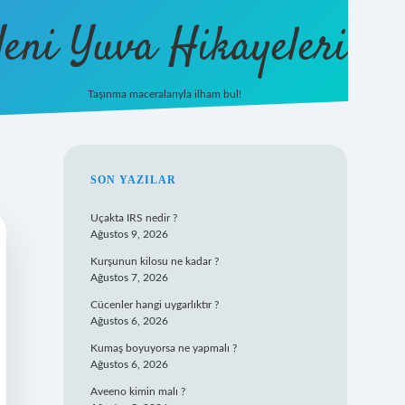
eni Yuva Hikayeleri
Taşınma maceralarıyla ilham bul!
tulipbet yeni giriş
SIDEBAR
SON YAZILAR
Uçakta IRS nedir ?
Ağustos 9, 2026
Kurşunun kilosu ne kadar ?
Ağustos 7, 2026
Cücenler hangi uygarlıktır ?
Ağustos 6, 2026
Kumaş boyuyorsa ne yapmalı ?
Ağustos 6, 2026
Aveeno kimin malı ?