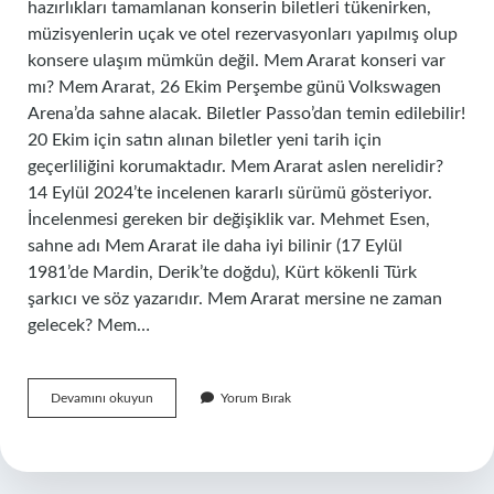
hazırlıkları tamamlanan konserin biletleri tükenirken,
müzisyenlerin uçak ve otel rezervasyonları yapılmış olup
konsere ulaşım mümkün değil. Mem Ararat konseri var
mı? Mem Ararat, 26 Ekim Perşembe günü Volkswagen
Arena’da sahne alacak. Biletler Passo’dan temin edilebilir!
20 Ekim için satın alınan biletler yeni tarih için
geçerliliğini korumaktadır. Mem Ararat aslen nerelidir?
14 Eylül 2024’te incelenen kararlı sürümü gösteriyor.
İncelenmesi gereken bir değişiklik var. Mehmet Esen,
sahne adı Mem Ararat ile daha iyi bilinir (17 Eylül
1981’de Mardin, Derik’te doğdu), Kürt kökenli Türk
şarkıcı ve söz yazarıdır. Mem Ararat mersine ne zaman
gelecek? Mem…
Mem
Devamını okuyun
Yorum Bırak
Ararat
Neden
Konser
Vermiyor