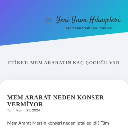
Yeni Yuva Hikayeleri
menüyü
aç
Taşınma maceralarıyla ilham bul!
Anasayfa
Gizlilik Politikası
ETIKET:
MEM ARARATIN KAÇ ÇOCUĞU VAR
Yasal Uyarı
Hakkımızda
MEM ARARAT NEDEN KONSER
VERMIYOR
Tarih: Kasım 23, 2024
Mem Ararat Mersin konseri neden iptal edildi? Tüm