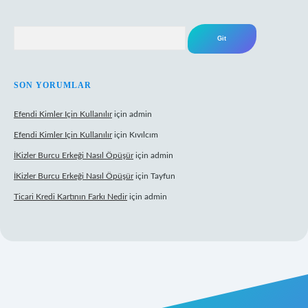
Arama
SON YORUMLAR
Efendi Kimler Için Kullanılır
için
admin
Efendi Kimler Için Kullanılır
için
Kıvılcım
İKizler Burcu Erkeği Nasıl Öpüşür
için
admin
İKizler Burcu Erkeği Nasıl Öpüşür
için
Tayfun
Ticari Kredi Kartının Farkı Nedir
için
admin
eni giriş