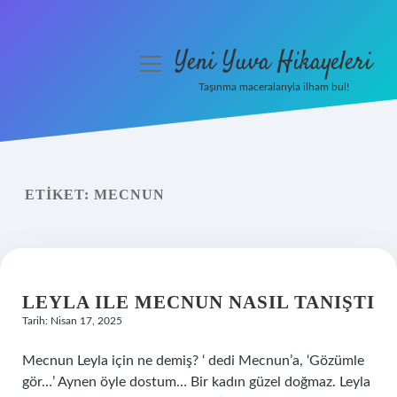
Yeni Yuva Hikayeleri
menüyü
aç
Taşınma maceralarıyla ilham bul!
Anasayfa
Gizlilik Politikası
ETIKET:
MECNUN
Yasal Uyarı
Hakkımızda
LEYLA ILE MECNUN NASIL TANIŞTI
Tarih: Nisan 17, 2025
Mecnun Leyla için ne demiş? ‘ dedi Mecnun’a, ‘Gözümle
gör…’ Aynen öyle dostum… Bir kadın güzel doğmaz. Leyla