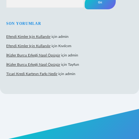
SON YORUMLAR
Efendi Kimler Için Kullanılır
için
admin
Efendi Kimler Için Kullanılır
için
Kıvılcım
İKizler Burcu Erkeği Nasıl Öpüşür
için
admin
İKizler Burcu Erkeği Nasıl Öpüşür
için
Tayfun
Ticari Kredi Kartının Farkı Nedir
için
admin
lipbet yeni giriş