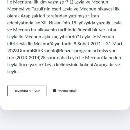
ile Mecnunu ilk kim yazmıştır? 1) Leyla ve Mecnun
Mesnevi ve Fuzulî’nin eseri Leyla ve Mecnun hikayesi ilk
olarak Arap şairleri tarafından yazılmıştır. İran
edebiyatında ise XII. Nizami’nin 19. yüzyılda yazdığı Leyla
ve Mecnun bu hikayenin tarihinde önemli bir yer tutar.
Leyla ile Mecnun aşkı kaç yıl sürdü? Leyla ile Mecnun
(dizi)Leyla ile MecnunYayın tarihi 9 Şubat 2011 – 31 Mart
2023DurumBittiKronolojiBenzer programlarI miss you
too (2013-2014)28 satır daha Leyla ile Mecnun’da neden
Leyla önce yazılır? Leyla kelimesinin kökeni Arapçadır ve
Leylî…
Leyla
Devamını okuyun
Yorum Bırak
Ile
Mecnun
Nasıl
Tanıştı