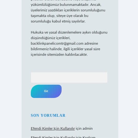
yükümlülüğümüz bulunmamaktadır. Ancak,
üyelerimiz yazdıkları içeriklerin sorumluluğunu
taşımakta olup, siteye üye olarak bu
sorumluluğu kabul etmiş sayılırlar.
Hukuka ve yasal düzenlemelere aykırı olduğunu
düşündüğünüz içerikleri,
backlinkpanelicomtr@gmail.com
adresine
bildirmeniz halinde, ilgili içerikler yasal süre
içerisinde sitemizden kaldırılacaktır.
Arama
SON YORUMLAR
Efendi Kimler Için Kullanılır
için
admin
Efendi Kimler Için Kullanılır
için
Kıvılcım