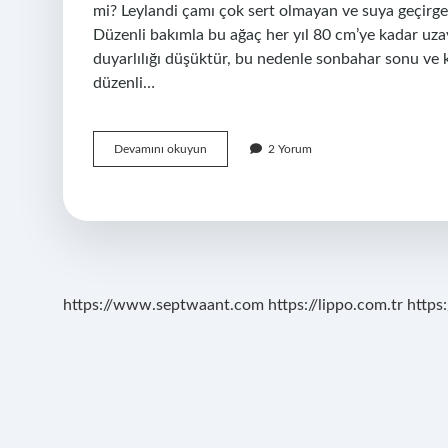
mi? Leylandi çamı çok sert olmayan ve suya geçirgen
Düzenli bakımla bu ağaç her yıl 80 cm’ye kadar uzay
duyarlılığı düşüktür, bu nedenle sonbahar sonu ve k
düzenli…
Leylandi
Devamını okuyun
2 Yorum
Hangi
Toprakta
Yetişir
https://www.septwaant.com
https://lippo.com.tr
https