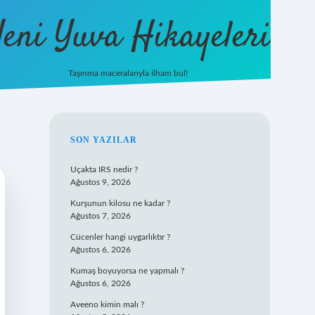
eni Yuva Hikayeleri
Taşınma maceralarıyla ilham bul!
tulipbet yeni giriş
SIDEBAR
SON YAZILAR
Uçakta IRS nedir ?
Ağustos 9, 2026
Kurşunun kilosu ne kadar ?
Ağustos 7, 2026
Cücenler hangi uygarlıktır ?
Ağustos 6, 2026
Kumaş boyuyorsa ne yapmalı ?
Ağustos 6, 2026
Aveeno kimin malı ?