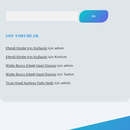
Arama
SON YORUMLAR
Efendi Kimler Için Kullanılır
için
admin
Efendi Kimler Için Kullanılır
için
Kıvılcım
İKizler Burcu Erkeği Nasıl Öpüşür
için
admin
İKizler Burcu Erkeği Nasıl Öpüşür
için
Tayfun
Ticari Kredi Kartının Farkı Nedir
için
admin
eni giriş