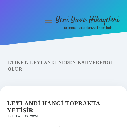
Yeni Yuva Hikayeleri
menüyü
aç
Taşınma maceralarıyla ilham bul!
Anasayfa
Gizlilik Politikası
ETIKET:
LEYLANDI NEDEN KAHVERENGI
Yasal Uyarı
OLUR
Hakkımızda
LEYLANDI HANGI TOPRAKTA
YETIŞIR
Tarih: Eylül 19, 2024