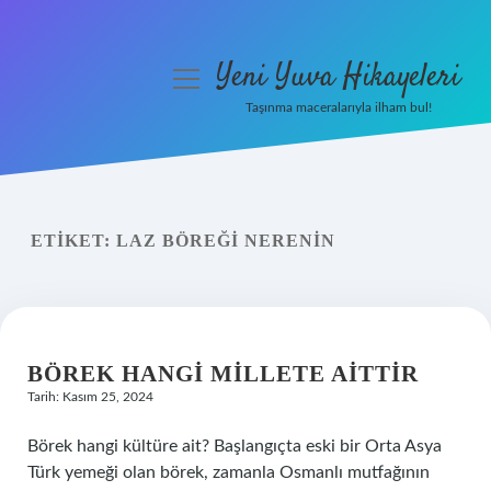
Yeni Yuva Hikayeleri
menüyü
aç
Taşınma maceralarıyla ilham bul!
Anasayfa
Gizlilik Politikası
ETIKET:
LAZ BÖREĞI NERENIN
Yasal Uyarı
Hakkımızda
BÖREK HANGI MILLETE AITTIR
Tarih: Kasım 25, 2024
Börek hangi kültüre ait? Başlangıçta eski bir Orta Asya
Türk yemeği olan börek, zamanla Osmanlı mutfağının