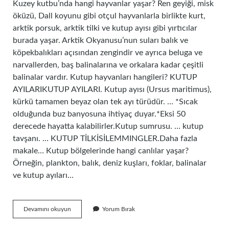
Kuzey kutbu’nda hangi hayvanlar yaşar? Ren geyiği, misk
öküzü, Dall koyunu gibi otçul hayvanlarla birlikte kurt,
arktik porsuk, arktik tilki ve kutup ayısı gibi yırtıcılar
burada yaşar. Arktik Okyanusu’nun suları balık ve
köpekbalıkları açısından zengindir ve ayrıca beluga ve
narvallerden, baş balinalarına ve orkalara kadar çeşitli
balinalar vardır. Kutup hayvanları hangileri? KUTUP
AYILARIKUTUP AYILARI. Kutup ayısı (Ursus maritimus),
kürkü tamamen beyaz olan tek ayı türüdür. … *Sıcak
olduğunda buz banyosuna ihtiyaç duyar.*Eksi 50
derecede hayatta kalabilirler.Kutup sumrusu. … kutup
tavşanı. … KUTUP TİLKİSİLEMMINGLER.Daha fazla
makale… Kutup bölgelerinde hangi canlılar yaşar?
Örneğin, plankton, balık, deniz kuşları, foklar, balinalar
ve kutup ayıları…
Arktikte
Devamını okuyun
Yorum Bırak
Hangi
Hayvanlar