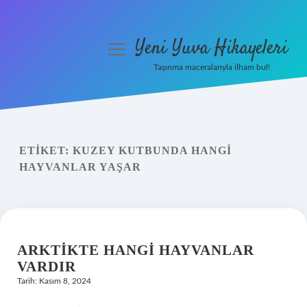
Yeni Yuva Hikayeleri
menüyü
aç
Taşınma maceralarıyla ilham bul!
Anasayfa
Gizlilik Politikası
ETIKET:
KUZEY KUTBUNDA HANGI
Yasal Uyarı
HAYVANLAR YAŞAR
Hakkımızda
ARKTIKTE HANGI HAYVANLAR
VARDIR
Tarih: Kasım 8, 2024