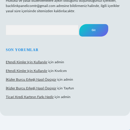
Hukuka ve yasal düzenlemelere aykırı olduğunu düşündüğünüz içerikleri,
backlinkpanelicomtr@gmail.com
adresine bildirmeniz halinde, ilgili içerikler
yasal süre içerisinde sitemizden kaldırılacaktır.
Arama
SON YORUMLAR
Efendi Kimler Için Kullanılır
için
admin
Efendi Kimler Için Kullanılır
için
Kıvılcım
İKizler Burcu Erkeği Nasıl Öpüşür
için
admin
İKizler Burcu Erkeği Nasıl Öpüşür
için
Tayfun
Ticari Kredi Kartının Farkı Nedir
için
admin