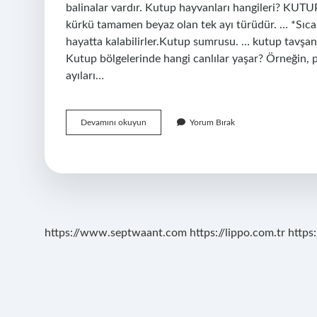
balinalar vardır. Kutup hayvanları hangileri? KUT
kürkü tamamen beyaz olan tek ayı türüdür. … *Sıc
hayatta kalabilirler.Kutup sumrusu. … kutup ta
Kutup bölgelerinde hangi canlılar yaşar? Örneğin, pl
ayıları…
Arktikte
Devamını okuyun
Yorum Bırak
Hangi
Hayvanlar
Vardır
https://www.septwaant.com
https://lippo.com.tr
https