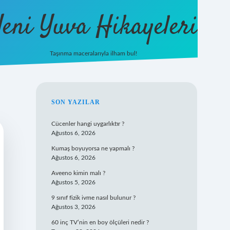
eni Yuva Hikayeleri
Taşınma maceralarıyla ilham bul!
tulipbet yeni giriş
SIDEBAR
SON YAZILAR
Cücenler hangi uygarlıktır ?
Ağustos 6, 2026
Kumaş boyuyorsa ne yapmalı ?
Ağustos 6, 2026
Aveeno kimin malı ?
Ağustos 5, 2026
9 sınıf fizik ivme nasıl bulunur ?
Ağustos 3, 2026
60 inç TV’nin en boy ölçüleri nedir ?