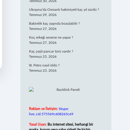
Temmuz 30, 2026
Ukrayna’da Osmanlı hakimiyeti kaç yıl sürdü ?
Temmuz 29, 2026
Bakirelik kaç yaşında bozulabilir ?
Temmuz 27, 2026
Koç erkeği severse ne yapar ?
Temmuz 27, 2026
Kaç çeşit pancar türü vardır ?
Temmuz 25, 2026
III. Petro nasıl öldü ?
Temmuz 23, 2026
Reklam ve İletişim:
Skype:
live:.cid.575569c608265c69
Yasal Uyarı:
Bu internet sitesi, herhangi bir
marka, kurum veya şahıs şirketi ile hiçbir