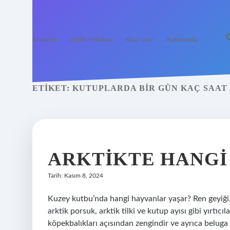
Anasayfa
Gizlilik Politikası
Yasal Uyarı
Hakkımızda
ETIKET:
KUTUPLARDA BIR GÜN KAÇ SAAT
ARKTIKTE HANGI
Tarih: Kasım 8, 2024
Kuzey kutbu’nda hangi hayvanlar yaşar? Ren geyiği, 
arktik porsuk, arktik tilki ve kutup ayısı gibi yırtıc
köpekbalıkları açısından zengindir ve ayrıca beluga 