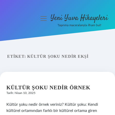
Yeni Yuva Hikayeleri
menüyü
aç
Taşınma maceralarıyla ilham bul!
Anasayfa
Gizlilik Politikası
ETIKET:
KÜLTÜR ŞOKU NEDIR EKŞI
Yasal Uyarı
Hakkımızda
KÜLTÜR ŞOKU NEDIR ÖRNEK
Tarih: Nisan 10, 2025
Kültür şoku nedir örnek veriniz? Kültür şoku: Kendi
kültürel ortamından farklı bir kültürel ortama giren