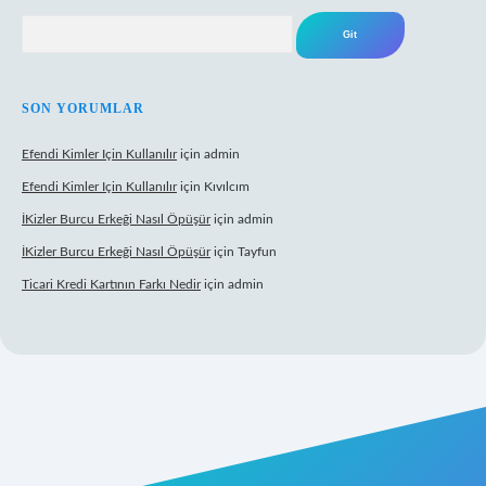
Arama
SON YORUMLAR
Efendi Kimler Için Kullanılır
için
admin
Efendi Kimler Için Kullanılır
için
Kıvılcım
İKizler Burcu Erkeği Nasıl Öpüşür
için
admin
İKizler Burcu Erkeği Nasıl Öpüşür
için
Tayfun
Ticari Kredi Kartının Farkı Nedir
için
admin
eni giriş