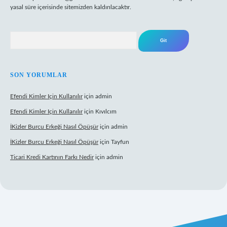
yasal süre içerisinde sitemizden kaldırılacaktır.
Arama
SON YORUMLAR
Efendi Kimler Için Kullanılır
için
admin
Efendi Kimler Için Kullanılır
için
Kıvılcım
İKizler Burcu Erkeği Nasıl Öpüşür
için
admin
İKizler Burcu Erkeği Nasıl Öpüşür
için
Tayfun
Ticari Kredi Kartının Farkı Nedir
için
admin
eni giriş