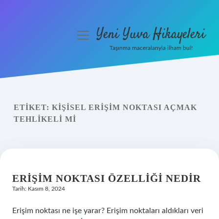
Yeni Yuva Hikayeleri
menüyü
aç
Taşınma maceralarıyla ilham bul!
Anasayfa
Gizlilik Politikası
ETIKET:
KIŞISEL ERIŞIM NOKTASI AÇMAK
Yasal Uyarı
TEHLIKELI MI
Hakkımızda
ERIŞIM NOKTASI ÖZELLIĞI NEDIR
Tarih: Kasım 8, 2024
Erişim noktası ne işe yarar? Erişim noktaları aldıkları veri