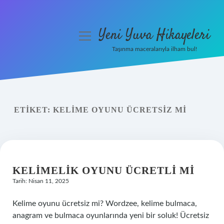
Yeni Yuva Hikayeleri
menüyü
aç
Taşınma maceralarıyla ilham bul!
Anasayfa
Gizlilik Politikası
ETIKET:
KELIME OYUNU ÜCRETSIZ MI
Yasal Uyarı
Hakkımızda
KELIMELIK OYUNU ÜCRETLI MI
Tarih: Nisan 11, 2025
Kelime oyunu ücretsiz mi? Wordzee, kelime bulmaca,
anagram ve bulmaca oyunlarında yeni bir soluk! Ücretsiz