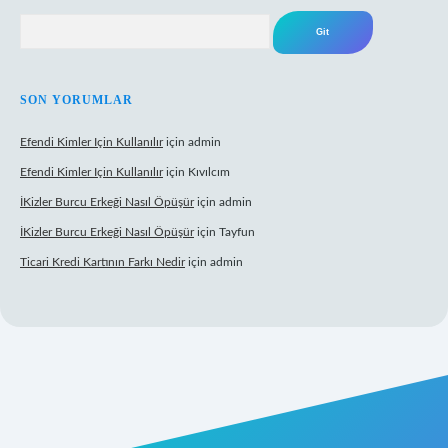
Arama
SON YORUMLAR
Efendi Kimler Için Kullanılır
için
admin
Efendi Kimler Için Kullanılır
için
Kıvılcım
İKizler Burcu Erkeği Nasıl Öpüşür
için
admin
İKizler Burcu Erkeği Nasıl Öpüşür
için
Tayfun
Ticari Kredi Kartının Farkı Nedir
için
admin
yeni giriş