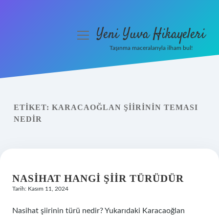
Yeni Yuva Hikayeleri
menüyü
aç
Taşınma maceralarıyla ilham bul!
Anasayfa
Gizlilik Politikası
ETIKET:
KARACAOĞLAN ŞIIRININ TEMASI
Yasal Uyarı
NEDIR
Hakkımızda
NASIHAT HANGI ŞIIR TÜRÜDÜR
Tarih: Kasım 11, 2024
Nasihat şiirinin türü nedir? Yukarıdaki Karacaoğlan