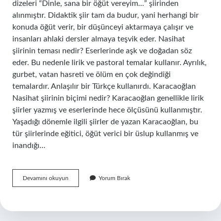
dizeleri “Dinle, sana bir öğüt vereyim…” şiirinden
alınmıştır. Didaktik şiir tam da budur, yani herhangi bir
konuda öğüt verir, bir düşünceyi aktarmaya çalışır ve
insanları ahlaki dersler almaya teşvik eder. Nasihat
şiirinin teması nedir? Eserlerinde aşk ve doğadan söz
eder. Bu nedenle lirik ve pastoral temalar kullanır. Ayrılık,
gurbet, vatan hasreti ve ölüm en çok değindiği
temalardır. Anlaşılır bir Türkçe kullanırdı. Karacaoğlan
Nasihat şiirinin biçimi nedir? Karacaoğlan genellikle lirik
şiirler yazmış ve eserlerinde hece ölçüsünü kullanmıştır.
Yaşadığı dönemle ilgili şiirler de yazan Karacaoğlan, bu
tür şiirlerinde eğitici, öğüt verici bir üslup kullanmış ve
inandığı…
Nasihat
Devamını okuyun
Yorum Bırak
Hangi
Şiir
Türüdür