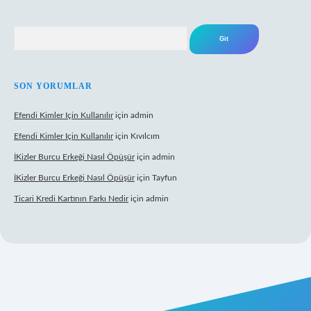
Arama
SON YORUMLAR
Efendi Kimler Için Kullanılır
için
admin
Efendi Kimler Için Kullanılır
için
Kıvılcım
İKizler Burcu Erkeği Nasıl Öpüşür
için
admin
İKizler Burcu Erkeği Nasıl Öpüşür
için
Tayfun
Ticari Kredi Kartının Farkı Nedir
için
admin
yeni giriş