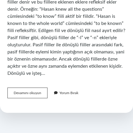
fiiller denir ve bu fiillere eklenen eklere refleksif ekler
denir. Örneğin: “Hasan knew all the questions”
cümlesindeki “to know” fiili aktif bir fiildir. “Hasan is
known to the whole world” cümlesindeki “to be known”
fiili refleksiftir. Edilgen fiil ve dönüşlü fiil nasıl ayırt edilir?
Pasif fiiller gibi, dönüşlü fiiller de “-l” ve “-n” ekleriyle
oluşturulur. Pasif fiiller ile dönüşlü fiiller arasındaki fark,
pasif fiillerde eylemi kimin yaptığının açık olmaması, yani
bir öznenin olmamasıdır. Ancak dönüşlü fiillerde özne
açıktır ve özne aynı zamanda eylemden etkilenen kişidir.
Dönüşlü ve işteş…
Dönüşlü
Devamını okuyun
Yorum Bırak
Fiil
Ne
Demek