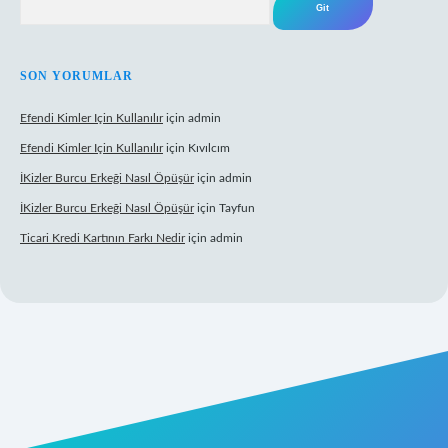
SON YORUMLAR
Efendi Kimler Için Kullanılır
için
admin
Efendi Kimler Için Kullanılır
için
Kıvılcım
İKizler Burcu Erkeği Nasıl Öpüşür
için
admin
İKizler Burcu Erkeği Nasıl Öpüşür
için
Tayfun
Ticari Kredi Kartının Farkı Nedir
için
admin
ş