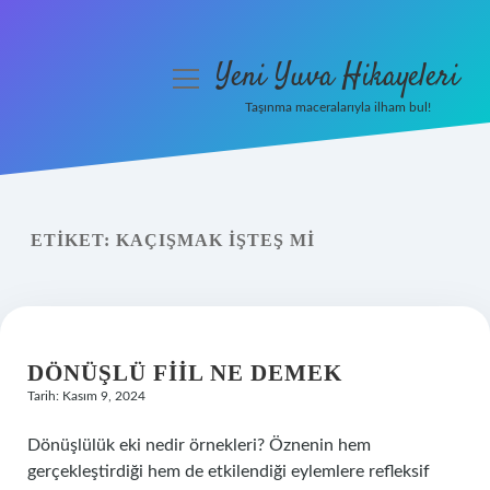
Yeni Yuva Hikayeleri
menüyü
aç
Taşınma maceralarıyla ilham bul!
Anasayfa
Gizlilik Politikası
ETIKET:
KAÇIŞMAK IŞTEŞ MI
Yasal Uyarı
Hakkımızda
DÖNÜŞLÜ FIIL NE DEMEK
Tarih: Kasım 9, 2024
Dönüşlülük eki nedir örnekleri? Öznenin hem
gerçekleştirdiği hem de etkilendiği eylemlere refleksif