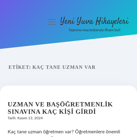
Yeni Yuva Hikayeleri
menüyü
aç
Taşınma maceralarıyla ilham bul!
Anasayfa
Gizlilik Politikası
ETIKET:
KAÇ TANE UZMAN VAR
Yasal Uyarı
Hakkımızda
UZMAN VE BAŞÖĞRETMENLIK
SINAVINA KAÇ KIŞI GIRDI
Tarih: Kasım 13, 2024
Kaç tane uzman öğretmen var? Öğretmenlere önemli