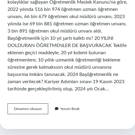
kolaylıklar sağlayan Öğretmenlik Meslek Kanunu’na göre,
2022 yılında 516 bin 974 öğretmen uzman öğretmen
unvanı, 66 bin 679 öğretmen okul müdürü unvanı, 2023
yılında ise 69 bin 881 öğretmen uzman öğretmen unvanı,
3 bin 891 öğretmen okul müdürü unvanı aldı.
Başöğretmenlik için 10 yıl şartı kalktı mı? 20 YILINI
DOLDURAN ÖĞRETMENLER DE BAŞVURACAK Teklife
eklenen geçici maddeyle, 20 yıl kıdemi bulunan
öğretmenlere, 10 yıllık uzmanlık öğretmenliği bekleme
süresine gerek kalmaksızın okul müdürü unvanına
başvurma imkânı tanınacak. 2024 Başöğretmenlik ne
zaman verilecek? Kariyer Adımları sınavı 19 Kasım 2023
tarihinde gerçekleştirilmiş olup, 2024 yılı Ocak…
Uzman
Devamını okuyun
Yorum Bırak
Ve
Başöğretmenlik
Sınavına
Kaç