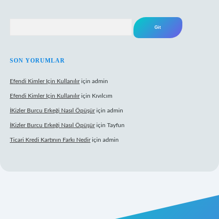
Arama
SON YORUMLAR
Efendi Kimler Için Kullanılır
için
admin
Efendi Kimler Için Kullanılır
için
Kıvılcım
İKizler Burcu Erkeği Nasıl Öpüşür
için
admin
İKizler Burcu Erkeği Nasıl Öpüşür
için
Tayfun
Ticari Kredi Kartının Farkı Nedir
için
admin
eni giriş