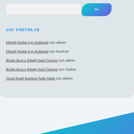
Arama
SON YORUMLAR
Efendi Kimler Için Kullanılır
için
admin
Efendi Kimler Için Kullanılır
için
Kıvılcım
İKizler Burcu Erkeği Nasıl Öpüşür
için
admin
İKizler Burcu Erkeği Nasıl Öpüşür
için
Tayfun
Ticari Kredi Kartının Farkı Nedir
için
admin
pbet yeni giriş