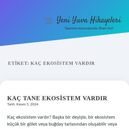
Yeni Yuva Hikayeleri
menüyü
aç
Taşınma maceralarıyla ilham bul!
Anasayfa
Gizlilik Politikası
ETIKET:
KAÇ EKOSISTEM VARDIR
Yasal Uyarı
Hakkımızda
KAÇ TANE EKOSISTEM VARDIR
Tarih: Kasım 5, 2024
Kaç ekosistem vardır? Başka bir deyişle, bir ekosistem
küçük bir gölet veya buğday tarlasından oluşabilir veya