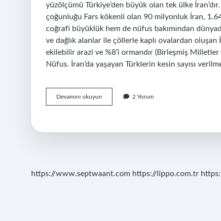
yüzölçümü Türkiye’den büyük olan tek ülke İran’dı
çoğunluğu Fars kökenli olan 90 milyonluk İran, 1.6
coğrafi büyüklük hem de nüfus bakımından dünyada 1
ve dağlık alanlar ile çöllerle kaplı ovalardan oluşan
ekilebilir arazi ve %8’i ormandır (Birleşmiş Milletl
Nüfus. İran’da yaşayan Türklerin kesin sayısı verilm
İRanın
Devamını okuyun
2 Yorum
Yüzölçümü
Kaç
Bin
Kilometre
https://www.septwaant.com
https://lippo.com.tr
https