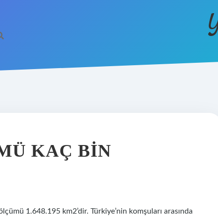
Y
MÜ KAÇ BIN
zölçümü 1.648.195 km2’dir. Türkiye’nin komşuları arasında