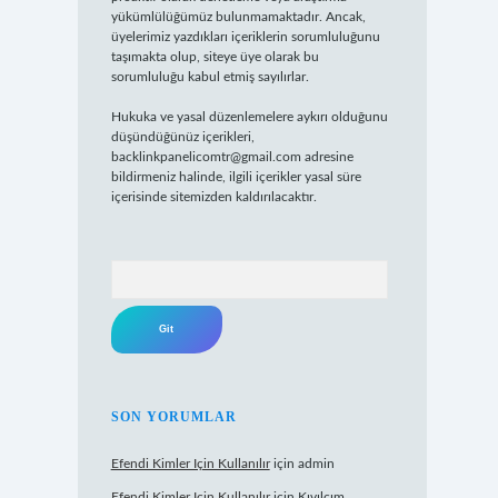
yükümlülüğümüz bulunmamaktadır. Ancak,
üyelerimiz yazdıkları içeriklerin sorumluluğunu
taşımakta olup, siteye üye olarak bu
sorumluluğu kabul etmiş sayılırlar.
Hukuka ve yasal düzenlemelere aykırı olduğunu
düşündüğünüz içerikleri,
backlinkpanelicomtr@gmail.com
adresine
bildirmeniz halinde, ilgili içerikler yasal süre
içerisinde sitemizden kaldırılacaktır.
Arama
SON YORUMLAR
Efendi Kimler Için Kullanılır
için
admin
Efendi Kimler Için Kullanılır
için
Kıvılcım