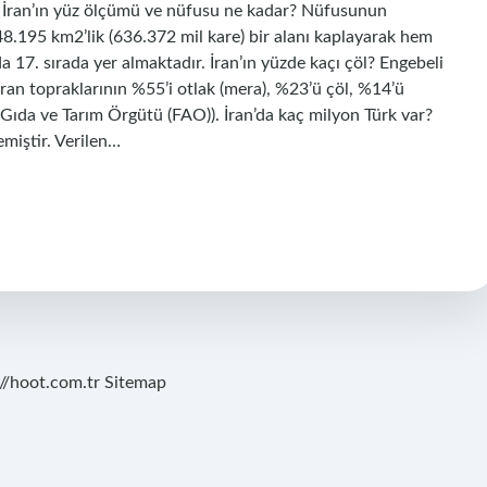
r. İran’ın yüz ölçümü ve nüfusu ne kadar? Nüfusunun
48.195 km2’lik (636.372 mil kare) bir alanı kaplayarak hem
7. sırada yer almaktadır. İran’ın yüzde kaçı çöl? Engebeli
 İran topraklarının %55’i otlak (mera), %23’ü çöl, %14’ü
er Gıda ve Tarım Örgütü (FAO)). İran’da kaç milyon Türk var?
emiştir. Verilen…
://hoot.com.tr
Sitemap