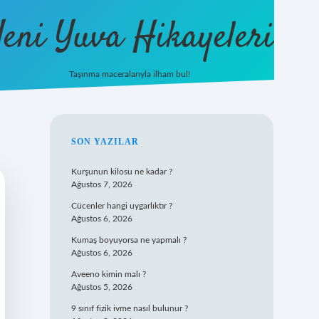
eni Yuva Hikayeleri
Taşınma maceralarıyla ilham bul!
tulipbet yeni giriş
SIDEBAR
SON YAZILAR
Kurşunun kilosu ne kadar ?
Ağustos 7, 2026
Cücenler hangi uygarlıktır ?
Ağustos 6, 2026
Kumaş boyuyorsa ne yapmalı ?
Ağustos 6, 2026
Aveeno kimin malı ?
Ağustos 5, 2026
9 sınıf fizik ivme nasıl bulunur ?