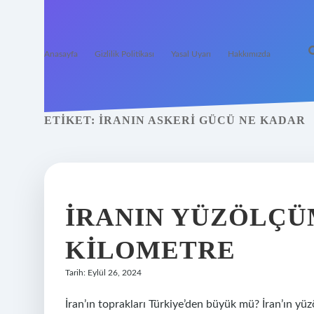
Anasayfa
Gizlilik Politikası
Yasal Uyarı
Hakkımızda
ETIKET:
İRANIN ASKERI GÜCÜ NE KADAR
İRANIN YÜZÖLÇÜ
KILOMETRE
Tarih: Eylül 26, 2024
İran’ın toprakları Türkiye’den büyük mü? İran’ın yü