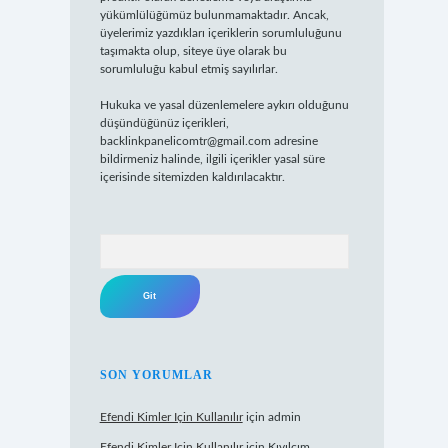
yükümlülüğümüz bulunmamaktadır. Ancak,
üyelerimiz yazdıkları içeriklerin sorumluluğunu
taşımakta olup, siteye üye olarak bu
sorumluluğu kabul etmiş sayılırlar.
Hukuka ve yasal düzenlemelere aykırı olduğunu
düşündüğünüz içerikleri,
backlinkpanelicomtr@gmail.com
adresine
bildirmeniz halinde, ilgili içerikler yasal süre
içerisinde sitemizden kaldırılacaktır.
Arama
SON YORUMLAR
Efendi Kimler Için Kullanılır
için
admin
Efendi Kimler Için Kullanılır
için
Kıvılcım