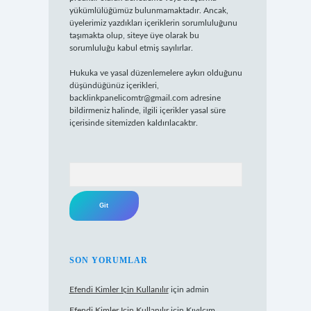
yükümlülüğümüz bulunmamaktadır. Ancak,
üyelerimiz yazdıkları içeriklerin sorumluluğunu
taşımakta olup, siteye üye olarak bu
sorumluluğu kabul etmiş sayılırlar.
Hukuka ve yasal düzenlemelere aykırı olduğunu
düşündüğünüz içerikleri,
backlinkpanelicomtr@gmail.com
adresine
bildirmeniz halinde, ilgili içerikler yasal süre
içerisinde sitemizden kaldırılacaktır.
Arama
SON YORUMLAR
Efendi Kimler Için Kullanılır
için
admin
Efendi Kimler Için Kullanılır
için
Kıvılcım