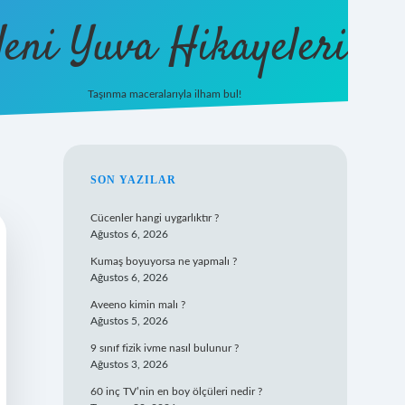
eni Yuva Hikayeleri
Taşınma maceralarıyla ilham bul!
tulipbet yeni giriş
SIDEBAR
SON YAZILAR
Cücenler hangi uygarlıktır ?
Ağustos 6, 2026
Kumaş boyuyorsa ne yapmalı ?
Ağustos 6, 2026
Aveeno kimin malı ?
Ağustos 5, 2026
9 sınıf fizik ivme nasıl bulunur ?
Ağustos 3, 2026
60 inç TV’nin en boy ölçüleri nedir ?