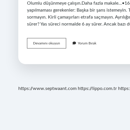
Olumlu düşünmeye çalışın.Daha fazla makale…•16 K
yapılmaması gerekenler: Başka bir şans istemeyin. T
sormayın. Kirli çamaşırları etrafa saçmayın. Ayrılığ
sürer? Yas süreci normalde 6 ay sürer. Ancak bazı d
Sevdiğinden
Devamını okuyun
Yorum Bırak
Ayrılınca
Ne
Yapmalı
https://www.septwaant.com
https://lippo.com.tr
https