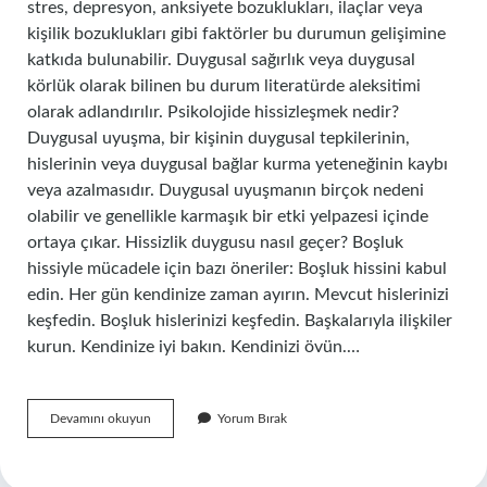
stres, depresyon, anksiyete bozuklukları, ilaçlar veya
kişilik bozuklukları gibi faktörler bu durumun gelişimine
katkıda bulunabilir. Duygusal sağırlık veya duygusal
körlük olarak bilinen bu durum literatürde aleksitimi
olarak adlandırılır. Psikolojide hissizleşmek nedir?
Duygusal uyuşma, bir kişinin duygusal tepkilerinin,
hislerinin veya duygusal bağlar kurma yeteneğinin kaybı
veya azalmasıdır. Duygusal uyuşmanın birçok nedeni
olabilir ve genellikle karmaşık bir etki yelpazesi içinde
ortaya çıkar. Hissizlik duygusu nasıl geçer? Boşluk
hissiyle mücadele için bazı öneriler: Boşluk hissini kabul
edin. Her gün kendinize zaman ayırın. Mevcut hislerinizi
keşfedin. Boşluk hislerinizi keşfedin. Başkalarıyla ilişkiler
kurun. Kendinize iyi bakın. Kendinizi övün.…
Hissizleşmek
Devamını okuyun
Yorum Bırak
Ne
Demek