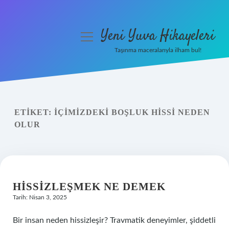
Yeni Yuva Hikayeleri
menüyü
aç
Taşınma maceralarıyla ilham bul!
Anasayfa
Gizlilik Politikası
ETIKET:
İÇIMIZDEKI BOŞLUK HISSI NEDEN
Yasal Uyarı
OLUR
Hakkımızda
HISSIZLEŞMEK NE DEMEK
Tarih: Nisan 3, 2025
Bir insan neden hissizleşir? Travmatik deneyimler, şiddetli