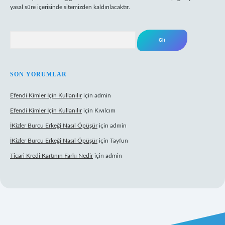
yasal süre içerisinde sitemizden kaldırılacaktır.
Arama
SON YORUMLAR
Efendi Kimler Için Kullanılır
için
admin
Efendi Kimler Için Kullanılır
için
Kıvılcım
İKizler Burcu Erkeği Nasıl Öpüşür
için
admin
İKizler Burcu Erkeği Nasıl Öpüşür
için
Tayfun
Ticari Kredi Kartının Farkı Nedir
için
admin
yeni giriş