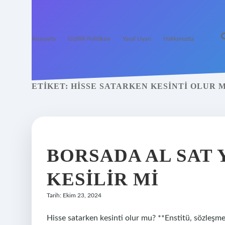
Anasayfa
Gizlilik Politikası
Yasal Uyarı
Hakkımızda
ETIKET:
HISSE SATARKEN KESINTI OLUR 
BORSADA AL SAT
KESILIR MI
Tarih: Ekim 23, 2024
Hisse satarken kesinti olur mu? **Enstitü, sözleşme 