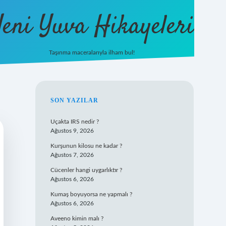
eni Yuva Hikayeleri
Taşınma maceralarıyla ilham bul!
tulipbet yeni giriş
SIDEBAR
SON YAZILAR
Uçakta IRS nedir ?
Ağustos 9, 2026
Kurşunun kilosu ne kadar ?
Ağustos 7, 2026
Cücenler hangi uygarlıktır ?
Ağustos 6, 2026
Kumaş boyuyorsa ne yapmalı ?
Ağustos 6, 2026
Aveeno kimin malı ?