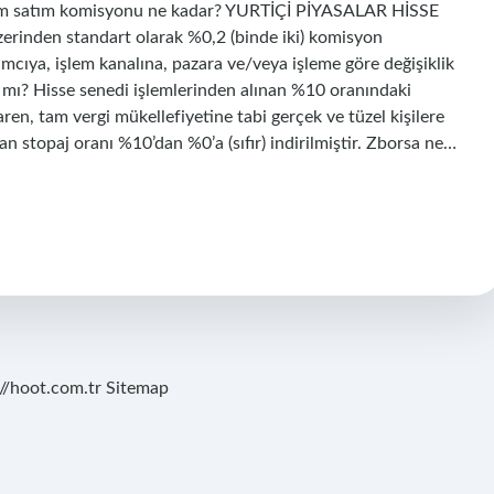
alım satım komisyonu ne kadar? YURTİÇİ PİYASALAR HİSSE
zerinden standart olarak %0,2 (binde iki) komisyon
mcıya, işlem kanalına, pazara ve/veya işleme göre değişiklik
r mı? Hisse senedi işlemlerinden alınan %10 oranındaki
ren, tam vergi mükellefiyetine tabi gerçek ve tüzel kişilere
an stopaj oranı %10’dan %0’a (sıfır) indirilmiştir. Zborsa ne…
://hoot.com.tr
Sitemap