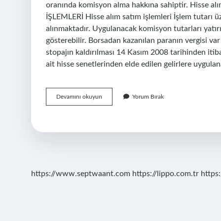
oranında komisyon alma hakkına sahiptir. Hisse 
İŞLEMLERİ Hisse alım satım işlemleri İşlem tutarı ü
alınmaktadır. Uygulanacak komisyon tutarları yatırı
gösterebilir. Borsadan kazanılan paranın vergisi va
stopajın kaldırılması 14 Kasım 2008 tarihinden itiba
ait hisse senetlerinden elde edilen gelirlere uygulan
Borsada
Devamını okuyun
Yorum Bırak
Al
Sat
Yaparken
Para
Kesilir
Mi
https://www.septwaant.com
https://lippo.com.tr
https