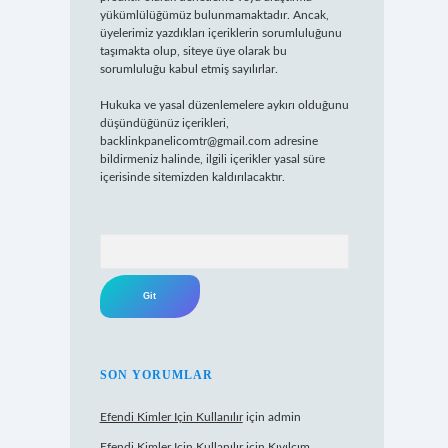
yükümlülüğümüz bulunmamaktadır. Ancak,
üyelerimiz yazdıkları içeriklerin sorumluluğunu
taşımakta olup, siteye üye olarak bu
sorumluluğu kabul etmiş sayılırlar.
Hukuka ve yasal düzenlemelere aykırı olduğunu
düşündüğünüz içerikleri,
backlinkpanelicomtr@gmail.com
adresine
bildirmeniz halinde, ilgili içerikler yasal süre
içerisinde sitemizden kaldırılacaktır.
Arama
SON YORUMLAR
Efendi Kimler Için Kullanılır
için
admin
Efendi Kimler Için Kullanılır
için
Kıvılcım