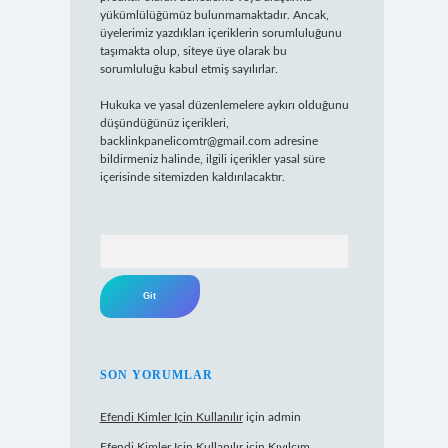
yükümlülüğümüz bulunmamaktadır. Ancak,
üyelerimiz yazdıkları içeriklerin sorumluluğunu
taşımakta olup, siteye üye olarak bu
sorumluluğu kabul etmiş sayılırlar.
Hukuka ve yasal düzenlemelere aykırı olduğunu
düşündüğünüz içerikleri,
backlinkpanelicomtr@gmail.com
adresine
bildirmeniz halinde, ilgili içerikler yasal süre
içerisinde sitemizden kaldırılacaktır.
Arama
SON YORUMLAR
Efendi Kimler Için Kullanılır
için
admin
Efendi Kimler Için Kullanılır
için
Kıvılcım