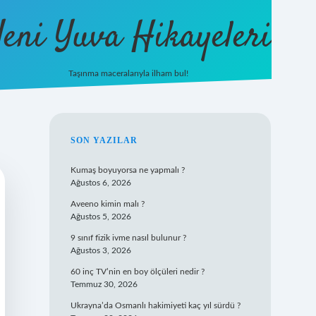
eni Yuva Hikayeleri
Taşınma maceralarıyla ilham bul!
tulipbet yeni giriş
SIDEBAR
SON YAZILAR
Kumaş boyuyorsa ne yapmalı ?
Ağustos 6, 2026
Aveeno kimin malı ?
Ağustos 5, 2026
9 sınıf fizik ivme nasıl bulunur ?
Ağustos 3, 2026
60 inç TV’nin en boy ölçüleri nedir ?
Temmuz 30, 2026
Ukrayna’da Osmanlı hakimiyeti kaç yıl sürdü ?