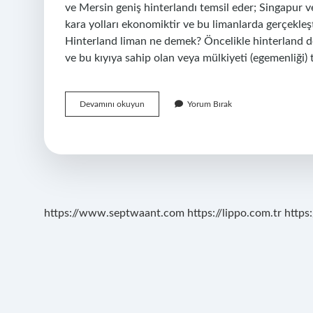
ve Mersin geniş hinterlandı temsil eder; Singapur v
kara yolları ekonomiktir ve bu limanlarda gerçekleşti
Hinterland liman ne demek? Öncelikle hinterland dok
ve bu kıyıya sahip olan veya mülkiyeti (egemenliği) 
Sinopun
Devamını okuyun
Yorum Bırak
Hinterlandı
Geniş
Midir
https://www.septwaant.com
https://lippo.com.tr
https