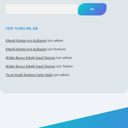
Arama
SON YORUMLAR
Efendi Kimler Için Kullanılır
için
admin
Efendi Kimler Için Kullanılır
için
Kıvılcım
İKizler Burcu Erkeği Nasıl Öpüşür
için
admin
İKizler Burcu Erkeği Nasıl Öpüşür
için
Tayfun
Ticari Kredi Kartının Farkı Nedir
için
admin
eni giriş