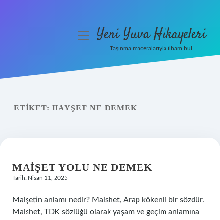
Yeni Yuva Hikayeleri
menüyü
aç
Taşınma maceralarıyla ilham bul!
Anasayfa
Gizlilik Politikası
ETIKET:
HAYŞET NE DEMEK
Yasal Uyarı
Hakkımızda
MAIŞET YOLU NE DEMEK
Tarih: Nisan 11, 2025
Maişetin anlamı nedir? Maishet, Arap kökenli bir sözdür.
Maishet, TDK sözlüğü olarak yaşam ve geçim anlamına