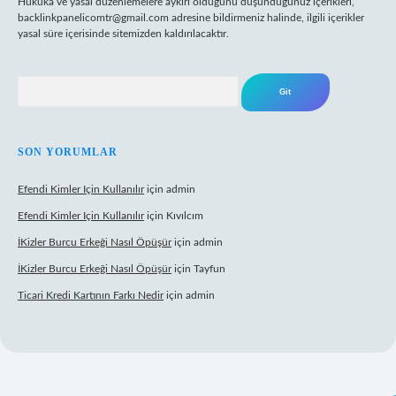
Hukuka ve yasal düzenlemelere aykırı olduğunu düşündüğünüz içerikleri,
backlinkpanelicomtr@gmail.com
adresine bildirmeniz halinde, ilgili içerikler
yasal süre içerisinde sitemizden kaldırılacaktır.
Arama
SON YORUMLAR
Efendi Kimler Için Kullanılır
için
admin
Efendi Kimler Için Kullanılır
için
Kıvılcım
İKizler Burcu Erkeği Nasıl Öpüşür
için
admin
İKizler Burcu Erkeği Nasıl Öpüşür
için
Tayfun
Ticari Kredi Kartının Farkı Nedir
için
admin