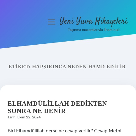
Yeni Yuva Hikayeleri
menüyü
aç
Taşınma maceralarıyla ilham bul!
Anasayfa
Gizlilik Politikası
ETIKET:
HAPŞIRINCA NEDEN HAMD EDILIR
Yasal Uyarı
Hakkımızda
ELHAMDÜLILLAH DEDIKTEN
SONRA NE DENIR
Tarih: Ekim 22, 2024
Biri Elhamdülillah derse ne cevap verilir? Cevap Metni