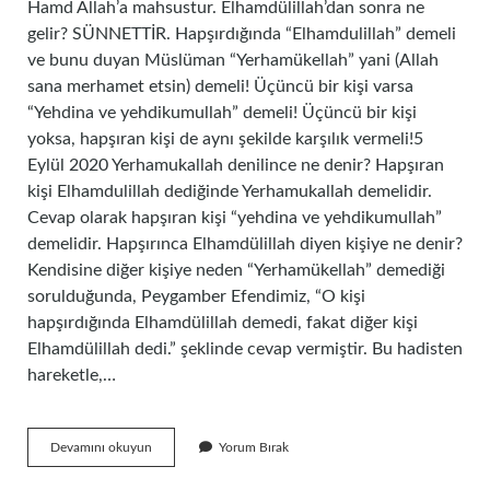
Hamd Allah’a mahsustur. Elhamdülillah’dan sonra ne
gelir? SÜNNETTİR. Hapşırdığında “Elhamdulillah” demeli
ve bunu duyan Müslüman “Yerhamükellah” yani (Allah
sana merhamet etsin) demeli! Üçüncü bir kişi varsa
“Yehdina ve yehdikumullah” demeli! Üçüncü bir kişi
yoksa, hapşıran kişi de aynı şekilde karşılık vermeli!5
Eylül 2020 Yerhamukallah denilince ne denir? Hapşıran
kişi Elhamdulillah dediğinde Yerhamukallah demelidir.
Cevap olarak hapşıran kişi “yehdina ve yehdikumullah”
demelidir. Hapşırınca Elhamdülillah diyen kişiye ne denir?
Kendisine diğer kişiye neden “Yerhamükellah” demediği
sorulduğunda, Peygamber Efendimiz, “O kişi
hapşırdığında Elhamdülillah demedi, fakat diğer kişi
Elhamdülillah dedi.” şeklinde cevap vermiştir. Bu hadisten
hareketle,…
Elhamdülillah
Devamını okuyun
Yorum Bırak
Dedikten
Sonra