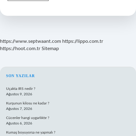
Dedikten
Sonra
Ne
Denir
https://www.septwaant.com
https://lippo.com.tr
https://hoot.com.tr
Sitemap
SIDEBAR
SON YAZILAR
Uçakta IRS nedir ?
Ağustos 9, 2026
Kurşunun kilosu ne kadar ?
Ağustos 7, 2026
Cücenler hangi uygarlıktır ?
Ağustos 6, 2026
Kumaş boyuyorsa ne yapmalı ?