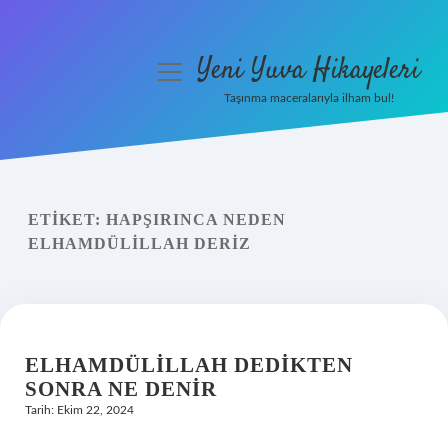
Yeni Yuva Hikayeleri
menüyü
aç
Taşınma maceralarıyla ilham bul!
Anasayfa
Gizlilik Politikası
ETIKET:
HAPŞIRINCA NEDEN
Yasal Uyarı
ELHAMDÜLILLAH DERIZ
Hakkımızda
ELHAMDÜLILLAH DEDIKTEN
SONRA NE DENIR
Tarih: Ekim 22, 2024