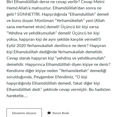
Biri Elhamdülillah derse ne cevap verilir? Cevap Metni
Hamd Allah’a mahsustur. Elhamdülillah’dan sonra ne
gelir? SÜNNETTİR. Hapşırdığında “Elhamdulillah” demeli
ve bunu duyan Müslüman “Yerhamükellah” yani (Allah
sana merhamet etsin) demeli! Üçüncü bir kişi varsa
“Yehdina ve yehdikumullah” demeli! Üçüncü bir kişi
yoksa, hapşıran kişi de aynı şekilde karşılık vermeli!5
Eylül 2020 Yerhamukallah denilince ne denir? Hapşıran
kişi Elhamdulillah dediğinde Yerhamukallah demelidir.
Cevap olarak hapşıran kişi “yehdina ve yehdikumullah”
demelidir. Hapşırınca Elhamdülillah diyen kişiye ne denir?
Kendisine diğer kişiye neden “Yerhamükellah” demediği
sorulduğunda, Peygamber Efendimiz, “O kişi
hapşırdığında Elhamdülillah demedi, fakat diğer kişi
Elhamdülillah dedi.” şeklinde cevap vermiştir. Bu hadisten
hareketle,…
Elhamdülillah
Devamını okuyun
Yorum Bırak