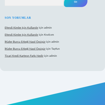
SON YORUMLAR
Efendi Kimler Için Kullanılır
için
admin
Efendi Kimler Için Kullanılır
için
Kıvılcım
İKizler Burcu Erkeği Nasıl Öpüşür
için
admin
İKizler Burcu Erkeği Nasıl Öpüşür
için
Tayfun
Ticari Kredi Kartının Farkı Nedir
için
admin
t yeni giriş