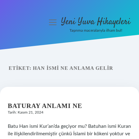
Yeni Yuva Hikayeleri
menüyü
aç
Taşınma maceralarıyla ilham bul!
Anasayfa
Gizlilik Politikası
ETIKET:
HAN ISMI NE ANLAMA GELIR
Yasal Uyarı
Hakkımızda
BATURAY ANLAMI NE
Tarih: Kasım 21, 2024
Batu Han ismi Kur’an’da geçiyor mu? Batuhan ismi Kuran
ile ilişkilendirilmemiştir çünkü İslami bir kökeni yoktur ve