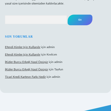
yasal süre içerisinde sitemizden kaldırılacaktır.
Arama
SON YORUMLAR
Efendi Kimler Için Kullanılır
için
admin
Efendi Kimler Için Kullanılır
için
Kıvılcım
İKizler Burcu Erkeği Nasıl Öpüşür
için
admin
İKizler Burcu Erkeği Nasıl Öpüşür
için
Tayfun
Ticari Kredi Kartının Farkı Nedir
için
admin
 yeni giriş