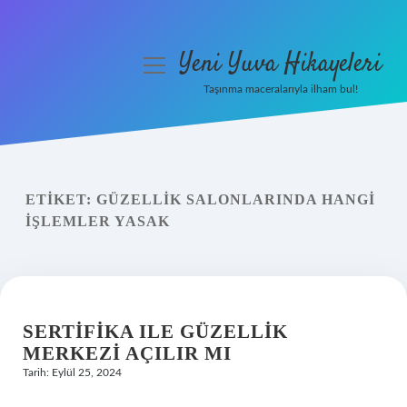
Yeni Yuva Hikayeleri
menüyü
aç
Taşınma maceralarıyla ilham bul!
Anasayfa
Gizlilik Politikası
ETIKET:
GÜZELLIK SALONLARINDA HANGI
Yasal Uyarı
IŞLEMLER YASAK
Hakkımızda
SERTIFIKA ILE GÜZELLIK
MERKEZI AÇILIR MI
Tarih: Eylül 25, 2024