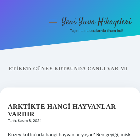
Yeni Yuva Hikayeleri
menüyü
aç
Taşınma maceralarıyla ilham bul!
Anasayfa
Gizlilik Politikası
ETIKET:
GÜNEY KUTBUNDA CANLI VAR MI
Yasal Uyarı
Hakkımızda
ARKTIKTE HANGI HAYVANLAR
VARDIR
Tarih: Kasım 8, 2024
Kuzey kutbu’nda hangi hayvanlar yaşar? Ren geyiği, misk