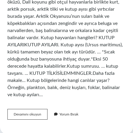
öküzü, Dall koyunu gibi otçul hayvanlarla birlikte kurt,
arktik porsuk, arktik tilki ve kutup ayısı gibi yırtıcılar
burada yaşar. Arktik Okyanusu’nun suları balık ve
köpekbalıkları açısından zengindir ve ayrıca beluga ve
narvallerden, baş balinalarına ve orkalara kadar çeşitli
balinalar vardır. Kutup hayvanları hangileri? KUTUP
AYILARIKUTUP AYILARI. Kutup ayısı (Ursus maritimus),
kürkü tamamen beyaz olan tek ayı türüdür. … *Sıcak
olduğunda buz banyosuna ihtiyaç duyar.*Eksi 50
derecede hayatta kalabilirler.Kutup sumrusu. … kutup
tavşanı. … KUTUP TİLKİSİLEMMINGLER.Daha fazla
makale… Kutup bölgelerinde hangi canlılar yaşar?
Örneğin, plankton, balık, deniz kuşları, foklar, balinalar
ve kutup ayıları…
Arktikte
Devamını okuyun
Yorum Bırak
Hangi
Hayvanlar
Vardır