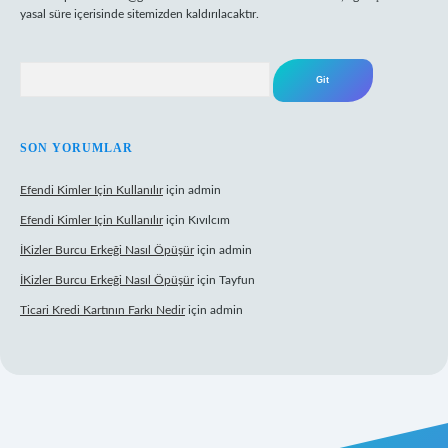
yasal süre içerisinde sitemizden kaldırılacaktır.
Arama
SON YORUMLAR
Efendi Kimler Için Kullanılır
için
admin
Efendi Kimler Için Kullanılır
için
Kıvılcım
İKizler Burcu Erkeği Nasıl Öpüşür
için
admin
İKizler Burcu Erkeği Nasıl Öpüşür
için
Tayfun
Ticari Kredi Kartının Farkı Nedir
için
admin
eni giriş