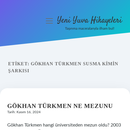
Yeni Yuva Hikayeleri
menüyü
aç
Taşınma maceralarıyla ilham bul!
Anasayfa
Gizlilik Politikası
ETIKET:
GÖKHAN TÜRKMEN SUSMA KIMIN
Yasal Uyarı
ŞARKISI
Hakkımızda
GÖKHAN TÜRKMEN NE MEZUNU
Tarih: Kasım 16, 2024
Gökhan Türkmen hangi üniversiteden mezun oldu? 2003