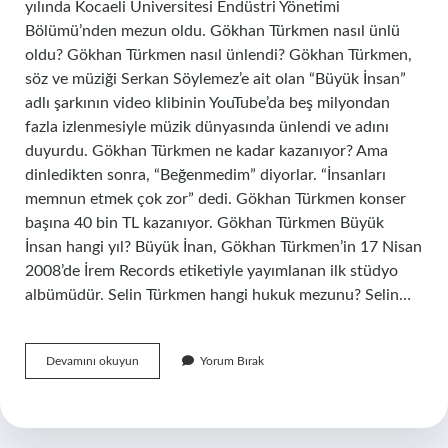
yılında Kocaeli Üniversitesi Endüstri Yönetimi
Bölümü’nden mezun oldu. Gökhan Türkmen nasıl ünlü
oldu? Gökhan Türkmen nasıl ünlendi? Gökhan Türkmen,
söz ve müziği Serkan Söylemez’e ait olan “Büyük İnsan”
adlı şarkının video klibinin YouTube’da beş milyondan
fazla izlenmesiyle müzik dünyasında ünlendi ve adını
duyurdu. Gökhan Türkmen ne kadar kazanıyor? Ama
dinledikten sonra, “Beğenmedim” diyorlar. “İnsanları
memnun etmek çok zor” dedi. Gökhan Türkmen konser
başına 40 bin TL kazanıyor. Gökhan Türkmen Büyük
İnsan hangi yıl? Büyük İnan, Gökhan Türkmen’in 17 Nisan
2008’de İrem Records etiketiyle yayımlanan ilk stüdyo
albümüdür. Selin Türkmen hangi hukuk mezunu? Selin…
Gökhan
Devamını okuyun
Yorum Bırak
Türkmen
Ne
Mezunu