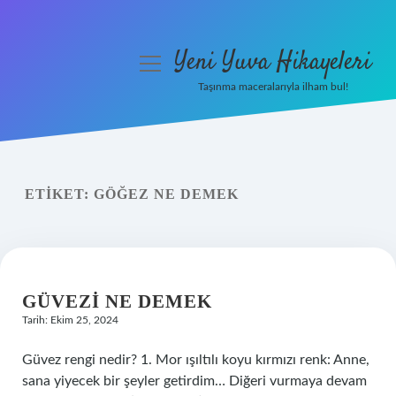
Yeni Yuva Hikayeleri
menüyü
aç
Taşınma maceralarıyla ilham bul!
Anasayfa
Gizlilik Politikası
ETIKET:
GÖĞEZ NE DEMEK
Yasal Uyarı
Hakkımızda
GÜVEZI NE DEMEK
Tarih: Ekim 25, 2024
Güvez rengi nedir? 1. Mor ışıltılı koyu kırmızı renk: Anne,
sana yiyecek bir şeyler getirdim… Diğeri vurmaya devam