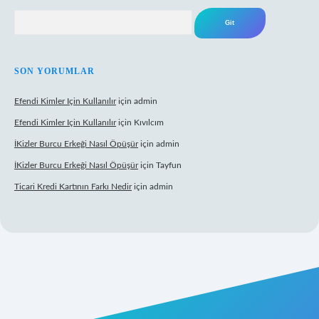
Arama
SON YORUMLAR
Efendi Kimler Için Kullanılır
için
admin
Efendi Kimler Için Kullanılır
için
Kıvılcım
İKizler Burcu Erkeği Nasıl Öpüşür
için
admin
İKizler Burcu Erkeği Nasıl Öpüşür
için
Tayfun
Ticari Kredi Kartının Farkı Nedir
için
admin
yeni giriş