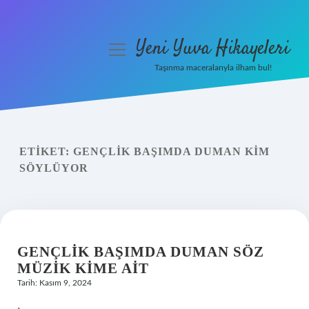
Yeni Yuva Hikayeleri
menüyü
aç
Taşınma maceralarıyla ilham bul!
Anasayfa
Gizlilik Politikası
ETIKET:
GENÇLIK BAŞIMDA DUMAN KIM
Yasal Uyarı
SÖYLÜYOR
Hakkımızda
GENÇLIK BAŞIMDA DUMAN SÖZ
MÜZIK KIME AIT
Tarih: Kasım 9, 2024