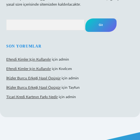
yasal süre içerisinde sitemizden kaldırılacaktır.
Arama
SON YORUMLAR
Efendi Kimler Için Kullanılır
için
admin
Efendi Kimler Için Kullanılır
için
Kıvılcım
İKizler Burcu Erkeği Nasıl Öpüşür
için
admin
İKizler Burcu Erkeği Nasıl Öpüşür
için
Tayfun
Ticari Kredi Kartının Farkı Nedir
için
admin
yeni giriş