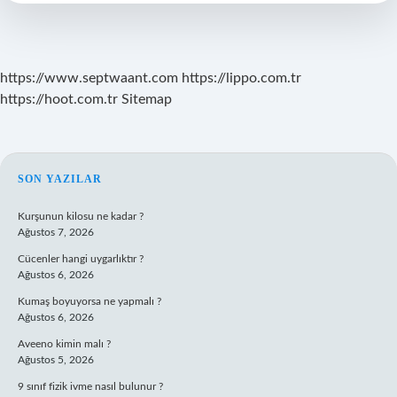
Müzik
Kime
Ait
https://www.septwaant.com
https://lippo.com.tr
https://hoot.com.tr
Sitemap
SIDEBAR
SON YAZILAR
Kurşunun kilosu ne kadar ?
Ağustos 7, 2026
Cücenler hangi uygarlıktır ?
Ağustos 6, 2026
Kumaş boyuyorsa ne yapmalı ?
Ağustos 6, 2026
Aveeno kimin malı ?
Ağustos 5, 2026
9 sınıf fizik ivme nasıl bulunur ?