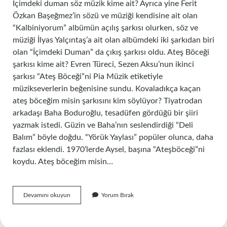
İçimdeki duman söz müzik kime ait? Ayrıca yine Ferit
Özkan Başeğmez’in sözü ve müziği kendisine ait olan
“Kalbiniyorum” albümün açılış şarkısı olurken, söz ve
müziği İlyas Yalçıntaş’a ait olan albümdeki iki şarkıdan biri
olan “İçimdeki Duman” da çıkış şarkısı oldu. Ateş Böceği
şarkısı kime ait? Evren Türeci, Sezen Aksu’nun ikinci
şarkısı “Ateş Böceği”ni Pia Müzik etiketiyle
müzikseverlerin beğenisine sundu. Kovaladıkça kaçan
ateş böceğim misin şarkısını kim söylüyor? Tiyatrodan
arkadaşı Baha Boduroğlu, tesadüfen gördüğü bir şiiri
yazmak istedi. Güzin ve Baha’nın seslendirdiği “Deli
Balım” böyle doğdu. “Yörük Yaylası” popüler olunca, daha
fazlası eklendi. 1970’lerde Aysel, başına “Ateşböceği”ni
koydu. Ateş böceğim misin…
Gençlik
Devamını okuyun
Yorum Bırak
Başımda
Duman
Söz