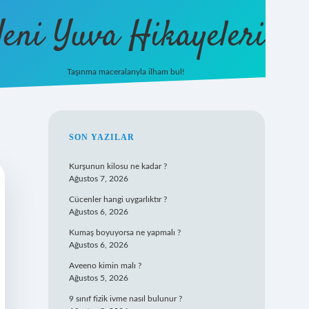
eni Yuva Hikayeleri
Taşınma maceralarıyla ilham bul!
tulipbet yeni giriş
SIDEBAR
SON YAZILAR
Kurşunun kilosu ne kadar ?
Ağustos 7, 2026
Cücenler hangi uygarlıktır ?
Ağustos 6, 2026
Kumaş boyuyorsa ne yapmalı ?
Ağustos 6, 2026
Aveeno kimin malı ?
Ağustos 5, 2026
9 sınıf fizik ivme nasıl bulunur ?