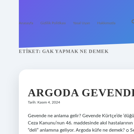
Anasayfa
Gizlilik Politikası
Yasal Uyarı
Hakkımızda
ETIKET:
GAK YAPMAK NE DEMEK
ARGODA GEVEND
Tarih: Kasım 4, 2024
Gevende ne anlama gelir? Gevende Kürtçe’de ‘düğü
Ceza Kanunu’nun 46. maddesinde akıl hastalarının c
“deli” anlamına geliyor. Argoda küfe ne demek? ѻ 