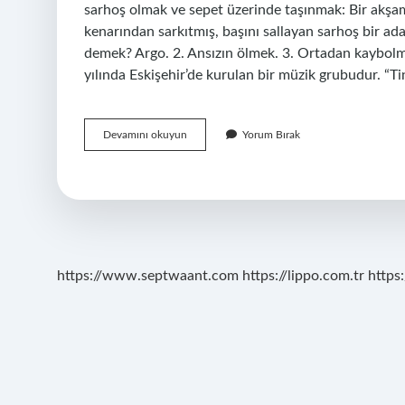
sarhoş olmak ve sepet üzerinde taşınmak: Bir akşam 
kenarından sarkıtmış, başını sallayan sarhoş bir ad
demek? Argo. 2. Ansızın ölmek. 3. Ortadan kaybolm
yılında Eskişehir’de kurulan bir müzik grubudur. “
Argoda
Devamını okuyun
Yorum Bırak
Gevende
Ne
Demek
https://www.septwaant.com
https://lippo.com.tr
https