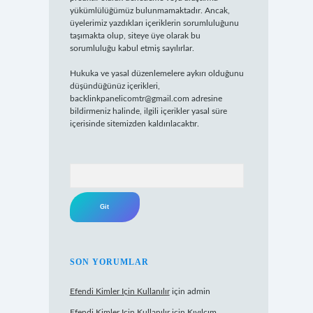
yükümlülüğümüz bulunmamaktadır. Ancak,
üyelerimiz yazdıkları içeriklerin sorumluluğunu
taşımakta olup, siteye üye olarak bu
sorumluluğu kabul etmiş sayılırlar.
Hukuka ve yasal düzenlemelere aykırı olduğunu
düşündüğünüz içerikleri,
backlinkpanelicomtr@gmail.com
adresine
bildirmeniz halinde, ilgili içerikler yasal süre
içerisinde sitemizden kaldırılacaktır.
Arama
SON YORUMLAR
Efendi Kimler Için Kullanılır
için
admin
Efendi Kimler Için Kullanılır
için
Kıvılcım