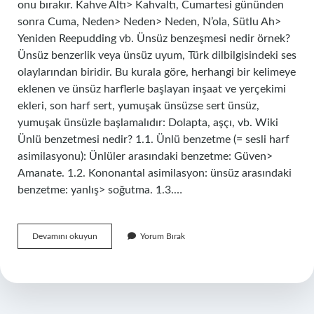
onu bırakır. Kahve Altı> Kahvaltı, Cumartesi gününden
sonra Cuma, Neden> Neden> Neden, N’ola, Sütlu Ah>
Yeniden Reepudding vb. Ünsüz benzeşmesi nedir örnek?
Ünsüz benzerlik veya ünsüz uyum, Türk dilbilgisindeki ses
olaylarından biridir. Bu kurala göre, herhangi bir kelimeye
eklenen ve ünsüz harflerle başlayan inşaat ve yerçekimi
ekleri, son harf sert, yumuşak ünsüzse sert ünsüz,
yumuşak ünsüzle başlamalıdır: Dolapta, aşçı, vb. Wiki
Ünlü benzetmesi nedir? 1.1. Ünlü benzetme (= sesli harf
asimilasyonu): Ünlüler arasındaki benzetme: Güven>
Amanate. 1.2. Kononantal asimilasyon: ünsüz arasındaki
benzetme: yanlış> soğutma. 1.3.…
Ünlü
Devamını okuyun
Yorum Bırak
Benzeşmesi
Ne
Demektir