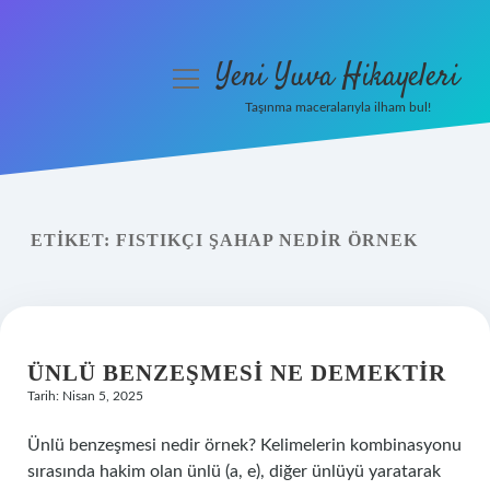
Yeni Yuva Hikayeleri
menüyü
aç
Taşınma maceralarıyla ilham bul!
Anasayfa
Gizlilik Politikası
ETIKET:
FISTIKÇI ŞAHAP NEDIR ÖRNEK
Yasal Uyarı
Hakkımızda
ÜNLÜ BENZEŞMESI NE DEMEKTIR
Tarih: Nisan 5, 2025
Ünlü benzeşmesi nedir örnek? Kelimelerin kombinasyonu
sırasında hakim olan ünlü (a, e), diğer ünlüyü yaratarak