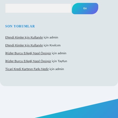
Arama
SON YORUMLAR
Efendi Kimler Için Kullanılır
için
admin
Efendi Kimler Için Kullanılır
için
Kıvılcım
İKizler Burcu Erkeği Nasıl Öpüşür
için
admin
İKizler Burcu Erkeği Nasıl Öpüşür
için
Tayfun
Ticari Kredi Kartının Farkı Nedir
için
admin
ulipbet yeni giriş