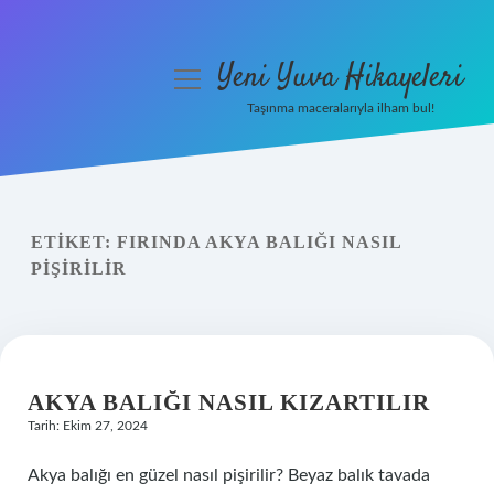
Yeni Yuva Hikayeleri
menüyü
aç
Taşınma maceralarıyla ilham bul!
Anasayfa
Gizlilik Politikası
ETIKET:
FIRINDA AKYA BALIĞI NASIL
Yasal Uyarı
PIŞIRILIR
Hakkımızda
AKYA BALIĞI NASIL KIZARTILIR
Tarih: Ekim 27, 2024
Akya balığı en güzel nasıl pişirilir? Beyaz balık tavada