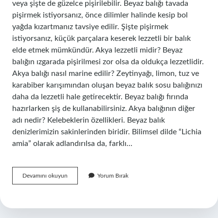
veya şişte de güzelce pişirilebilir. Beyaz balığı tavada
pişirmek istiyorsanız, önce dilimler halinde kesip bol
yağda kızartmanız tavsiye edilir. Şişte pişirmek
istiyorsanız, küçük parçalara keserek lezzetli bir balık
elde etmek mümkündür. Akya lezzetli midir? Beyaz
balığın ızgarada pişirilmesi zor olsa da oldukça lezzetlidir.
Akya balığı nasıl marine edilir? Zeytinyağı, limon, tuz ve
karabiber karışımından oluşan beyaz balık sosu balığınızı
daha da lezzetli hale getirecektir. Beyaz balığı fırında
hazırlarken şiş de kullanabilirsiniz. Akya balığının diğer
adı nedir? Kelebeklerin özellikleri. Beyaz balık
denizlerimizin sakinlerinden biridir. Bilimsel dilde “Lichia
amia” olarak adlandırılsa da, farklı…
Akya
Devamını okuyun
Yorum Bırak
Balığı
Nasıl
Kızartılır