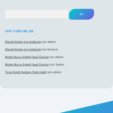
Arama
SON YORUMLAR
Efendi Kimler Için Kullanılır
için
admin
Efendi Kimler Için Kullanılır
için
Kıvılcım
İKizler Burcu Erkeği Nasıl Öpüşür
için
admin
İKizler Burcu Erkeği Nasıl Öpüşür
için
Tayfun
Ticari Kredi Kartının Farkı Nedir
için
admin
eni giriş