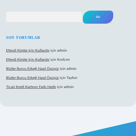
Arama
SON YORUMLAR
Efendi Kimler Için Kullanılır
için
admin
Efendi Kimler Için Kullanılır
için
Kıvılcım
İKizler Burcu Erkeği Nasıl Öpüşür
için
admin
İKizler Burcu Erkeği Nasıl Öpüşür
için
Tayfun
Ticari Kredi Kartının Farkı Nedir
için
admin
yeni giriş