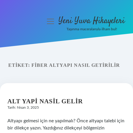
Yeni Yuva Hikayeleri
menüyü
aç
Taşınma maceralarıyla ilham bul!
Anasayfa
Gizlilik Politikası
ETIKET:
FIBER ALTYAPI NASIL GETIRILIR
Yasal Uyarı
Hakkımızda
ALT YAPI NASIL GELIR
Tarih: Nisan 3, 2025
Altyapı gelmesi için ne yapılmalı? Önce altyapı talebi için
bir dilekçe yazın. Yazdığınız dilekçeyi bölgenizin