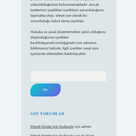
yükümlülüğümüz bulunmamaktadır. Ancak,
üyelerimiz yazdıkları içeriklerin sorumluluğunu
taşımakta olup, siteye üye olarak bu
sorumluluğu kabul etmiş sayılırlar.
Hukuka ve yasal düzenlemelere aykırı olduğunu
düşündüğünüz içerikleri,
backlinkpanelicomtr@gmail.com
adresine
bildirmeniz halinde, ilgili içerikler yasal süre
içerisinde sitemizden kaldırılacaktır.
Arama
SON YORUMLAR
Efendi Kimler Için Kullanılır
için
admin
Efendi Kimler Için Kullanılır
için
Kıvılcım