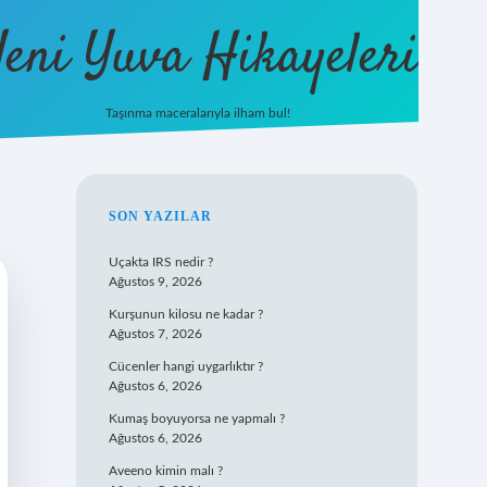
eni Yuva Hikayeleri
Taşınma maceralarıyla ilham bul!
tulipbet yeni giriş
SIDEBAR
SON YAZILAR
Uçakta IRS nedir ?
Ağustos 9, 2026
Kurşunun kilosu ne kadar ?
Ağustos 7, 2026
Cücenler hangi uygarlıktır ?
Ağustos 6, 2026
Kumaş boyuyorsa ne yapmalı ?
Ağustos 6, 2026
Aveeno kimin malı ?