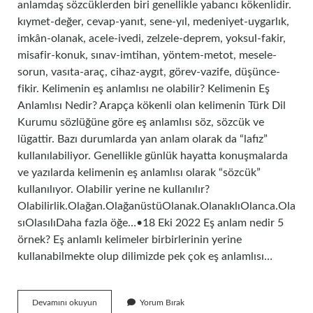
anlamdaş sözcüklerden biri genellikle yabancı kökenlidir.
kıymet-değer, cevap-yanıt, sene-yıl, medeniyet-uygarlık,
imkân-olanak, acele-ivedi, zelzele-deprem, yoksul-fakir,
misafir-konuk, sınav-imtihan, yöntem-metot, mesele-
sorun, vasıta-araç, cihaz-aygıt, görev-vazife, düşünce-
fikir. Kelimenin eş anlamlısı ne olabilir? Kelimenin Eş
Anlamlısı Nedir? Arapça kökenli olan kelimenin Türk Dil
Kurumu sözlüğüne göre eş anlamlısı söz, sözcük ve
lügattir. Bazı durumlarda yan anlam olarak da “lafız”
kullanılabiliyor. Genellikle günlük hayatta konuşmalarda
ve yazılarda kelimenin eş anlamlısı olarak “sözcük”
kullanılıyor. Olabilir yerine ne kullanılır?
Olabilirlik.Olağan.OlağanüstüOlanak.OlanaklıOlanca.Ola
sıOlasılıDaha fazla öğe…•18 Eki 2022 Eş anlam nedir 5
örnek? Eş anlamlı kelimeler birbirlerinin yerine
kullanabilmekte olup dilimizde pek çok eş anlamlısı…
Eş
Devamını okuyun
Yorum Bırak