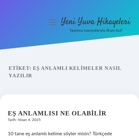
Yeni Yuva Hikayeleri
menüyü
aç
Taşınma maceralarıyla ilham bul!
Anasayfa
Gizlilik Politikası
ETIKET:
EŞ ANLAMLI KELIMELER NASIL
Yasal Uyarı
YAZILIR
Hakkımızda
EŞ ANLAMLISI NE OLABILIR
Tarih: Nisan 4, 2025
10 tane eş anlamlı kelime söyler misin? Türkçede