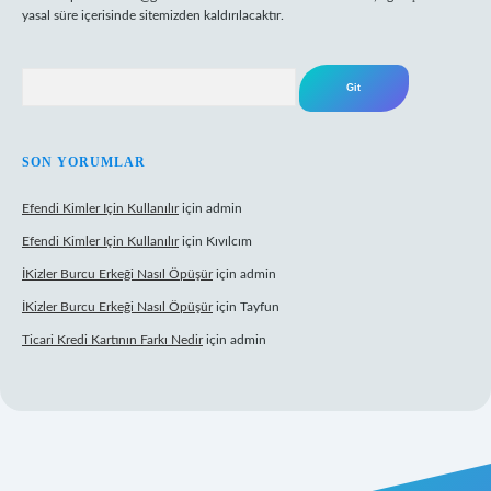
yasal süre içerisinde sitemizden kaldırılacaktır.
Arama
SON YORUMLAR
Efendi Kimler Için Kullanılır
için
admin
Efendi Kimler Için Kullanılır
için
Kıvılcım
İKizler Burcu Erkeği Nasıl Öpüşür
için
admin
İKizler Burcu Erkeği Nasıl Öpüşür
için
Tayfun
Ticari Kredi Kartının Farkı Nedir
için
admin
eni giriş