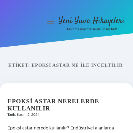
Yeni Yuva Hikayeleri
menüyü
aç
Taşınma maceralarıyla ilham bul!
Anasayfa
Gizlilik Politikası
ETIKET:
EPOKSI ASTAR NE ILE INCELTILIR
Yasal Uyarı
Hakkımızda
EPOKSI ASTAR NERELERDE
KULLANILIR
Tarih: Kasım 5, 2024
Epoksi astar nerede kullanılır? Endüstriyel alanlarda