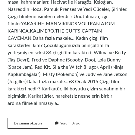
masal kahramanları: Hacivat ile Karagöz, Keloğlan,
Nasreddin Hoca, Pamuk Prenses ve Yedi Cüceler, Şirinler.
Çizgi filmlerin isimleri nelerdir? Unutulmaz çizgi
filmlerYAKARIHE-MAN.VIKINGS.VOLTRAN.ATOM
KARINCA.KALIMERO.THE CUFFS.CAPTAIN
CAVEMAN.Daha fazla makale… Kadın çizgi film
karakterleri kim? Çocukluğumuzda bilinçaltımıza
yerleşmiş en seksi 34 çizgi film karakteri: Wilma ve Betty
(Taş Devri), Fred ve Daphne (Scooby-Doo), Lola Bunny
(Space Jam), Red Kit, Sila the Witch (Hugo), April (Ninja
Kaplumbağalar), Misty (Pokemon) ve Judy ve Jane Jetson
(Jetgiller)Daha fazla makale…•8 Ocak 2015 Çizgi film
karakteri nedir? Karikatür, iki boyutlu çizim sanatının bir
biçimidir. Karikatürler, hareketsiz nesnelerin birbiri
ardına filme alınmasıyla…
Çizgi
Devamını okuyun
Yorum Bırak
Film
Karakterlerinin