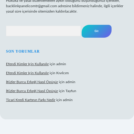
Hukuka ve yasal düzenlemelere aykırı olduğunu düşündüğünüz içerikleri,
backlinkpanelicomtr@gmail.com
adresine bildirmeniz halinde, ilgili içerikler
yasal süre içerisinde sitemizden kaldırılacaktır.
Arama
SON YORUMLAR
Efendi Kimler Için Kullanılır
için
admin
Efendi Kimler Için Kullanılır
için
Kıvılcım
İKizler Burcu Erkeği Nasıl Öpüşür
için
admin
İKizler Burcu Erkeği Nasıl Öpüşür
için
Tayfun
Ticari Kredi Kartının Farkı Nedir
için
admin