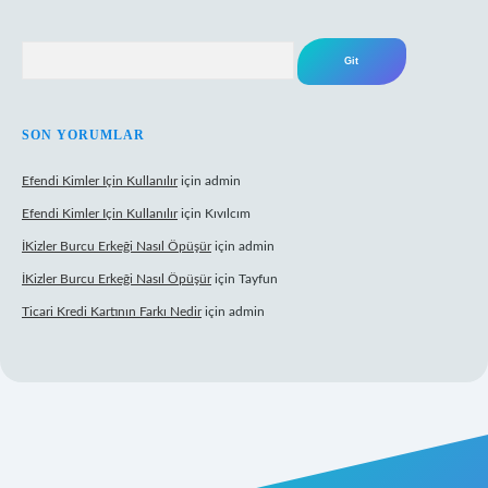
Arama
SON YORUMLAR
Efendi Kimler Için Kullanılır
için
admin
Efendi Kimler Için Kullanılır
için
Kıvılcım
İKizler Burcu Erkeği Nasıl Öpüşür
için
admin
İKizler Burcu Erkeği Nasıl Öpüşür
için
Tayfun
Ticari Kredi Kartının Farkı Nedir
için
admin
yeni giriş