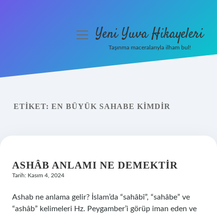
Yeni Yuva Hikayeleri
menüyü
aç
Taşınma maceralarıyla ilham bul!
Anasayfa
Gizlilik Politikası
ETIKET:
EN BÜYÜK SAHABE KIMDIR
Yasal Uyarı
Hakkımızda
ASHÂB ANLAMI NE DEMEKTIR
Tarih: Kasım 4, 2024
Ashab ne anlama gelir? İslam’da “sahâbî”, “sahâbe” ve
“ashâb” kelimeleri Hz. Peygamber’i görüp iman eden ve