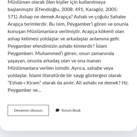
Müslüman olarak ölen kişiler için kullanılmaya
başlanmıştır (Efendioğlu, 2008: 491; Karagöz, 2005:
571). Ashap ne demek Arapça? Ashab ve çoğulu Sahabe
Arapça terimlerdir. Bu isim, Peygamber’i gören ve onunla
konuşan Müslümanlara verilmiştir. Arapça kökenli olan
ashap kelimesi yoldaşlar ve arkadaşlar anlamına gelir.
Peygamber efendimizin ashabı kimlerdir? İslam
Peygamberi. Muhammed’i gören, onun zamanında
yaşayan, onunla arkadaş olan ve ona inanan
Müslümanlara verilen isimdir. Ayrıca, sahabe veya
yoldaşlar, İslami literatürde bir saygı göstergesi olarak
“Eshab-ı Kiram” olarak da anılır. Ali ashabı ne demek? Hz.
Peygamber ve…
Ashâb
Devamını okuyun
Yorum Bırak
Anlamı
Ne
Demektir