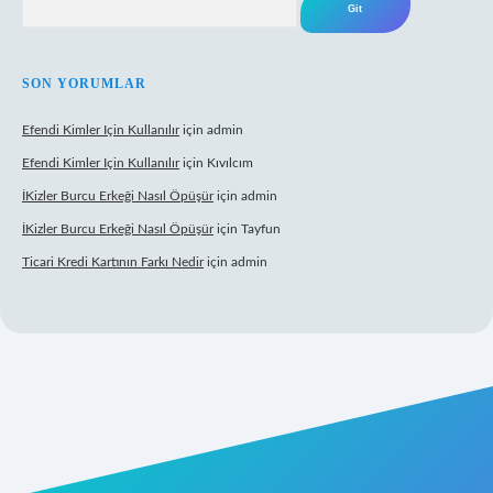
SON YORUMLAR
Efendi Kimler Için Kullanılır
için
admin
Efendi Kimler Için Kullanılır
için
Kıvılcım
İKizler Burcu Erkeği Nasıl Öpüşür
için
admin
İKizler Burcu Erkeği Nasıl Öpüşür
için
Tayfun
Ticari Kredi Kartının Farkı Nedir
için
admin
eni giriş