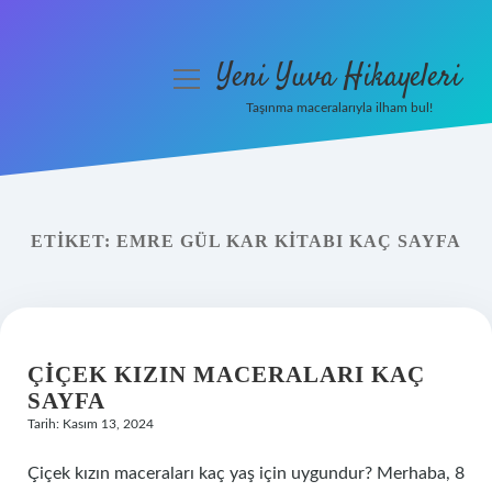
Yeni Yuva Hikayeleri
menüyü
aç
Taşınma maceralarıyla ilham bul!
Anasayfa
Gizlilik Politikası
ETIKET:
EMRE GÜL KAR KITABI KAÇ SAYFA
Yasal Uyarı
Hakkımızda
ÇIÇEK KIZIN MACERALARI KAÇ
SAYFA
Tarih: Kasım 13, 2024
Çiçek kızın maceraları kaç yaş için uygundur? Merhaba, 8