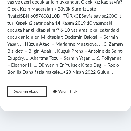
yaş ve üzeri çocuklar için uygundur. Çiçek Kız kaç sayfa?
Çiçek Kızın Maceraları / Büyük SürprizListe
fiyatı:ISBN:6057808110Dil:TÜRKÇESayfa sayısı:200Ciltli
tür:Kapaklı2 satır daha 14 Kasım 2019 10 yaşındaki
çocuğa hangi kitap alınır? 6-10 yaş arası okul çağındaki
çocuklar için en iyi kitaplar: Dedemin Bakkalı – Şermin
Yaşar. … Hüzün Ağacı – Marianne Musgrove. … 3. Zaman
Bisikleti – Bilgin Adalı … Küçük Prens – Antoine de Saint-
Exupéry. … Abartma Tozu – Şermin Yaşar. … 6. Pollyanna
– Eleanor H. … Dünyanın En Yüksek Kitap Dağı – Rocio
Bonilla.Daha fazla makale…•23 Nisan 2022 Gülün…
Çiçek
Devamını okuyun
Yorum Bırak
Kızın
Maceraları
Kaç
Sayfa