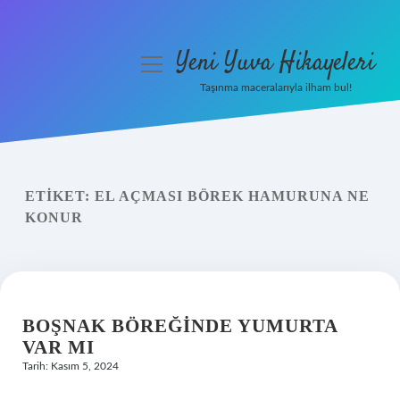
Yeni Yuva Hikayeleri
menüyü
aç
Taşınma maceralarıyla ilham bul!
Anasayfa
Gizlilik Politikası
ETIKET:
EL AÇMASI BÖREK HAMURUNA NE
Yasal Uyarı
KONUR
Hakkımızda
BOŞNAK BÖREĞINDE YUMURTA
VAR MI
Tarih: Kasım 5, 2024