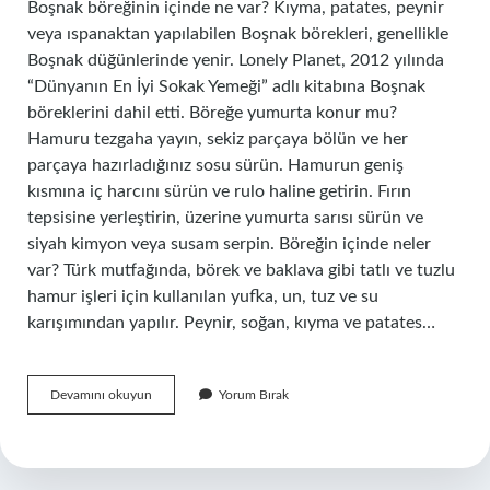
Boşnak böreğinin içinde ne var? Kıyma, patates, peynir
veya ıspanaktan yapılabilen Boşnak börekleri, genellikle
Boşnak düğünlerinde yenir. Lonely Planet, 2012 yılında
“Dünyanın En İyi Sokak Yemeği” adlı kitabına Boşnak
böreklerini dahil etti. Böreğe yumurta konur mu?
Hamuru tezgaha yayın, sekiz parçaya bölün ve her
parçaya hazırladığınız sosu sürün. Hamurun geniş
kısmına iç harcını sürün ve rulo haline getirin. Fırın
tepsisine yerleştirin, üzerine yumurta sarısı sürün ve
siyah kimyon veya susam serpin. Böreğin içinde neler
var? Türk mutfağında, börek ve baklava gibi tatlı ve tuzlu
hamur işleri için kullanılan yufka, un, tuz ve su
karışımından yapılır. Peynir, soğan, kıyma ve patates…
Boşnak
Devamını okuyun
Yorum Bırak
Böreğinde
Yumurta
Var
Mı