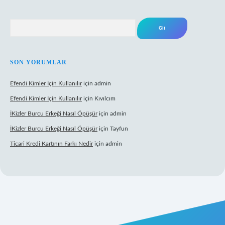
Arama
SON YORUMLAR
Efendi Kimler Için Kullanılır
için
admin
Efendi Kimler Için Kullanılır
için
Kıvılcım
İKizler Burcu Erkeği Nasıl Öpüşür
için
admin
İKizler Burcu Erkeği Nasıl Öpüşür
için
Tayfun
Ticari Kredi Kartının Farkı Nedir
için
admin
eni giriş