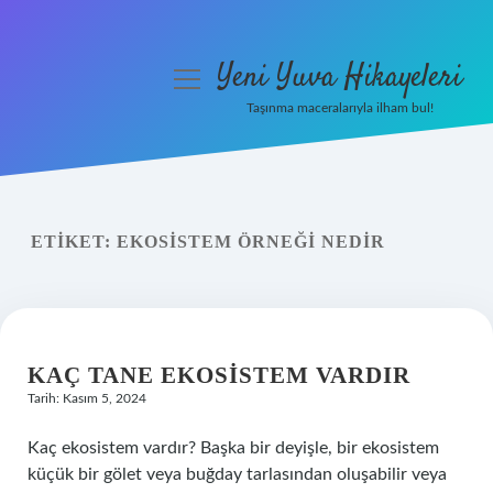
Yeni Yuva Hikayeleri
menüyü
aç
Taşınma maceralarıyla ilham bul!
Anasayfa
Gizlilik Politikası
ETIKET:
EKOSISTEM ÖRNEĞI NEDIR
Yasal Uyarı
Hakkımızda
KAÇ TANE EKOSISTEM VARDIR
Tarih: Kasım 5, 2024
Kaç ekosistem vardır? Başka bir deyişle, bir ekosistem
küçük bir gölet veya buğday tarlasından oluşabilir veya