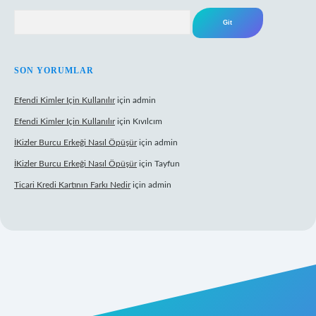
Arama
SON YORUMLAR
Efendi Kimler Için Kullanılır
için
admin
Efendi Kimler Için Kullanılır
için
Kıvılcım
İKizler Burcu Erkeği Nasıl Öpüşür
için
admin
İKizler Burcu Erkeği Nasıl Öpüşür
için
Tayfun
Ticari Kredi Kartının Farkı Nedir
için
admin
yeni giriş