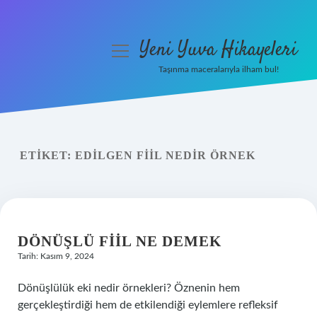
Yeni Yuva Hikayeleri
menüyü
aç
Taşınma maceralarıyla ilham bul!
Anasayfa
Gizlilik Politikası
ETIKET:
EDILGEN FIIL NEDIR ÖRNEK
Yasal Uyarı
Hakkımızda
DÖNÜŞLÜ FIIL NE DEMEK
Tarih: Kasım 9, 2024
Dönüşlülük eki nedir örnekleri? Öznenin hem
gerçekleştirdiği hem de etkilendiği eylemlere refleksif