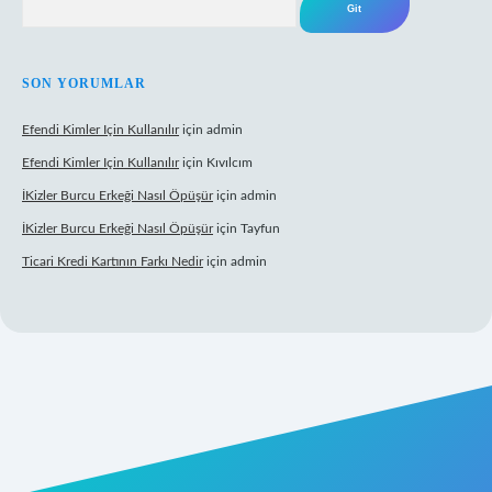
SON YORUMLAR
Efendi Kimler Için Kullanılır
için
admin
Efendi Kimler Için Kullanılır
için
Kıvılcım
İKizler Burcu Erkeği Nasıl Öpüşür
için
admin
İKizler Burcu Erkeği Nasıl Öpüşür
için
Tayfun
Ticari Kredi Kartının Farkı Nedir
için
admin
iş