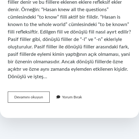
fiiller denir ve bu fiillere eklenen eklere refleksif ekler
denir. Örneğin: “Hasan knew all the questions”
cümlesindeki “to know” fiili aktif bir fiildir. “Hasan is
known to the whole world” cümlesindeki “to be known”
fiili refleksiftir. Edilgen fiil ve dönüşlü fiil nasıl ayırt edilir?
Pasif fiiller gibi, dönüşlü fiiller de “-l” ve “-n” ekleriyle
oluşturulur. Pasif fiiller ile dönüşlü fiiller arasındaki fark,
pasif fiillerde eylemi kimin yaptığının açık olmaması, yani
bir öznenin olmamasıdır. Ancak dönüşlü fiillerde özne
açıktır ve özne aynı zamanda eylemden etkilenen kişidir.
Dönüşlü ve işteş…
Dönüşlü
Devamını okuyun
Yorum Bırak
Fiil
Ne
Demek