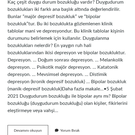
Kaç çeşit duygu durum bozukluğu vardır? Duygudurum
bozuklukları iki farklı ana başlık altında değerlendirilir.
Bunlar “majör depresif bozukluk” ve “bipolar
bozukluk”tur. Bu iki bozuklukta gözlemlenen klinik
tablolar mani ve depresyondur. Bu klinik tablolar kişinin
durumunu belirlemek için kullanılır. Duygulanma
bozuklukları nelerdir? En yaygın ruh hali
bozukluklarından ikisi depresyon ve bipolar bozukluktur.
Depresyon. … Doğum sonrası depresyon. … Melankolik
depresyon. … Psikotik majör depresyon. … Katatonik
depresyon. … Mevsimsel depresyon. … Distimik
depresyon (kronik depresif bozukluk) … Bipolar bozukluk
(manik-depresif bozukluk)Daha fazla makale…•5 Şubat
2021 Duygudurum bozukluğu ile bipolar aynı mı? Bipolar
bozukluğu (duygudurum bozukluğu) olan kişiler, fikirlerini
eleştirmeye veya vahşi…
Duygu
Devamını okuyun
Yorum Bırak