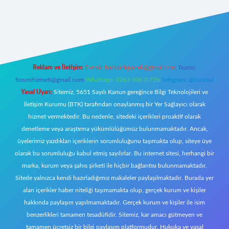
t yeni giriş
Reklam ve İletişim:
E-mail:
backlinkpaneli@gmail.com
Teams:
forumhizmeti@gmail.com
Whatsapp: 0262 606 0 726
Telegram: @karabul
Yasal Uyarı:
Sitemiz, 5651 Sayılı Kanun gereğince Bilgi Teknolojileri ve
İletişim Kurumu (BTK) tarafından onaylanmış bir Yer Sağlayıcı olarak
hizmet vermektedir. Bu nedenle, sitedeki içerikleri proaktif olarak
denetleme veya araştırma yükümlülüğümüz bulunmamaktadır. Ancak,
üyelerimiz yazdıkları içeriklerin sorumluluğunu taşımakta olup, siteye üye
olarak bu sorumluluğu kabul etmiş sayılırlar. Bu internet sitesi, herhangi bir
marka, kurum veya şahıs şirketi ile hiçbir bağlantısı bulunmamaktadır.
Sitede yalnızca kendi hazırladığımız makaleler paylaşılmaktadır. Burada yer
alan içerikler haber niteliği taşımamakta olup, gerçek kurum ve kişiler
hakkında paylaşım yapılmamaktadır. Gerçek kurum ve kişiler ile isim
benzerlikleri tamamen tesadüfidir. Sitemiz, kar amacı gütmeyen ve
tamamen ücretsiz bir bilgi paylaşım platformudur. Hukuka ve yasal