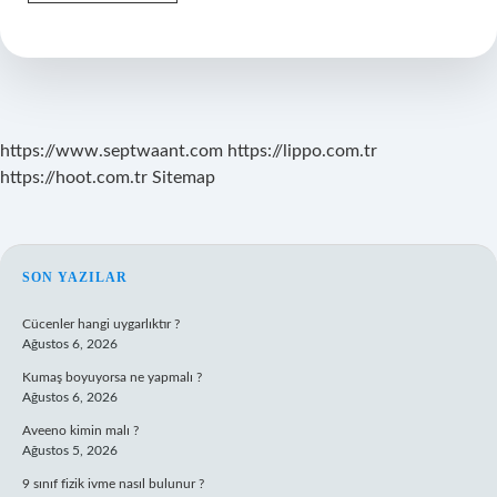
Durum
Bozukluğu
Kaça
Ayrılır
https://www.septwaant.com
https://lippo.com.tr
https://hoot.com.tr
Sitemap
SIDEBAR
SON YAZILAR
Cücenler hangi uygarlıktır ?
Ağustos 6, 2026
Kumaş boyuyorsa ne yapmalı ?
Ağustos 6, 2026
Aveeno kimin malı ?
Ağustos 5, 2026
9 sınıf fizik ivme nasıl bulunur ?