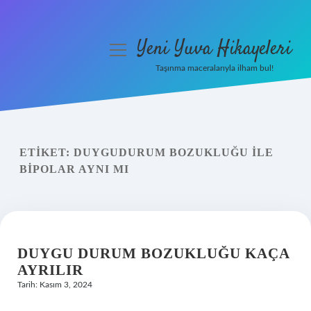
Yeni Yuva Hikayeleri
menüyü
aç
Taşınma maceralarıyla ilham bul!
Anasayfa
Gizlilik Politikası
ETIKET:
DUYGUDURUM BOZUKLUĞU ILE
Yasal Uyarı
BIPOLAR AYNI MI
Hakkımızda
DUYGU DURUM BOZUKLUĞU KAÇA
AYRILIR
Tarih: Kasım 3, 2024